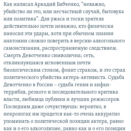
Как написал Аркадий Бабченко, “неважно,
убийство ли это, или несчастный случай, бытовуха
или политика”. Для ужаса и тоски зрителя
действительно почти неважно, кто физически
наносил эти удары, хотя при обычном знании
анатомии сложно поверить в версию алкогольного
самоистязания, распространяемую следствием.
Смерть Девотченко символична; сеть,
откликнувшаяся мгновенным почти
биологическим стоном, фонит страхом, и это страх
политического убийства актера-активиста. Судьба
Девотченко в России – судьба гения и анфан-
террибля, резкого и последовательного критика
власти, любимца публики и лучших режиссеров.
Последним даже сочувствуешь: вероятно, в
некрологах им придется как-то очень аккуратно
упоминать о политической позиции актера, равно
как и о его алкоголизме, равно как и о его позиции