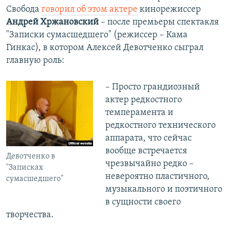
Свобода
говорил об этом актере
кинорежиссер
Андрей Хржановский
– после премьеры спектакля
"Записки сумасшедшего" (режиссер – Кама
Гинкас), в котором Алексей Девотченко сыграл
главную роль:
– Просто грандиозный
актер редкостного
темперамента и
редкостного технического
аппарата, что сейчас
вообще встречается
Девотченко в
чрезвычайно редко –
"Записках
невероятно пластичного,
сумасшедшего"
музыкального и поэтичного
в сущности своего
творчества.