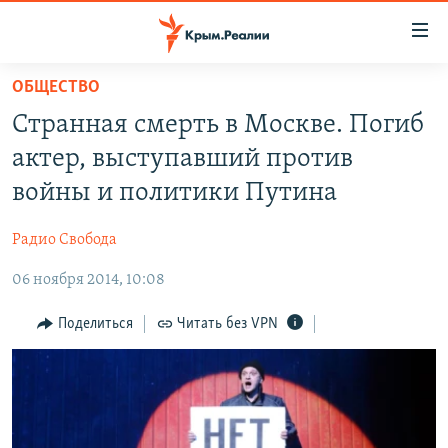
Доступность
ссылки
Вернуться
ОБЩЕСТВО
к
НОВОСТИ
Странная смерть в Москве. Погиб
основному
СПЕЦПРОЕКТЫ
содержанию
актер, выступавший против
ВОДА
Вернутся
ГРУЗ 200
войны и политики Путина
к
ИСТОРИЯ
КАРТА ВОЕННЫХ ОБЪЕКТОВ КРЫМА
главной
Радио Свобода
ЕЩЕ
11 ЛЕТ ОККУПАЦИИ КРЫМА. 11 ИСТОРИЙ СОПРОТИВЛЕНИЯ
навигации
Вернутся
06 ноября 2014, 10:08
РАДІО СВОБОДА
ИНТЕРАКТИВ
к
КАК ОБОЙТИ БЛОКИРОВКУ
ИНФОГРАФИКА
Поделиться
Читать без VPN
поиску
ТЕЛЕПРОЕКТ КРЫМ.РЕАЛИИ
Українською
СОВЕТЫ ПРАВОЗАЩИТНИКОВ
Qırımtatar
ПРОПАВШИЕ БЕЗ ВЕСТИ