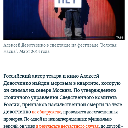
ПРИСОЕДИНЯЙТЕСЬ!
ПОБЕДИТЕЛЕЙ НЕ СУДЯТ?
КРЫМ.НЕПОКОРЕННЫЙ
ELIFBE
УКРАИНСКАЯ ПРОБЛЕМА КРЫМА
Все сайты RFE/RL
Алексей Девотченко в спектакле на фестивале "Золотая
маска". Март 2014 года
Российский актер театра и кино Алексей
Девотченко найден мертвым в квартире, которую
он снимал на севере Москвы. По утвердждению
столичного управления Следственного комитета
России, признаков насильственной смерти на теле
Девотченко
не обнаружено
, проводится доследственная
проверка. По одной из неподтвержденных официально
версий, он умер
в результате несчастного случая
, по другой –