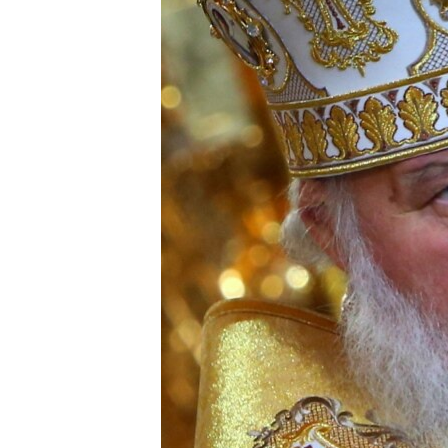
ПОБЕДИТЕЛЕЙ НЕ СУДЯТ?
КРЫМ.НЕПОКОРЕННЫЙ
ELIFBE
УКРАИНСКАЯ ПРОБЛЕМА КРЫМА