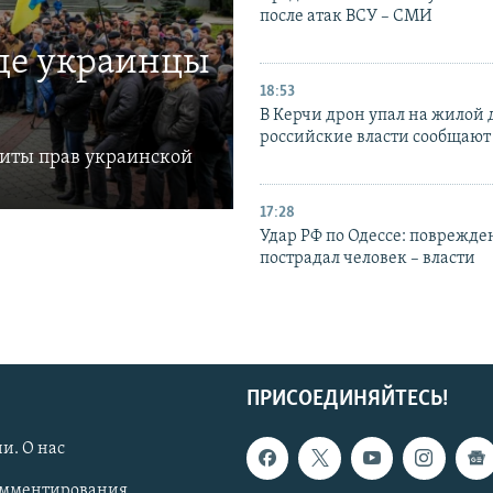
после атак ВСУ – СМИ
где украинцы
18:53
В Керчи дрон упал на жилой 
российские власти сообщают
щиты прав украинской
17:28
Удар РФ по Одессе: поврежде
пострадал человек – власти
ПРИСОЕДИНЯЙТЕСЬ!
и. О нас
омментирования