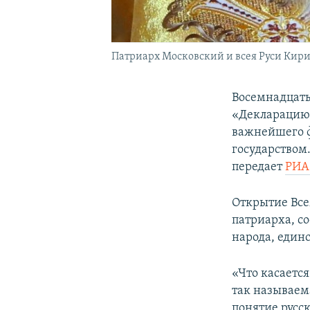
Патриарх Московский и всея Руси Кир
Восемнадцаты
«Декларацию 
важнейшего 
государством.
передает
РИА
Открытие Все
патриарха, со
народа, единс
«Что касается
так называем
понятие русск