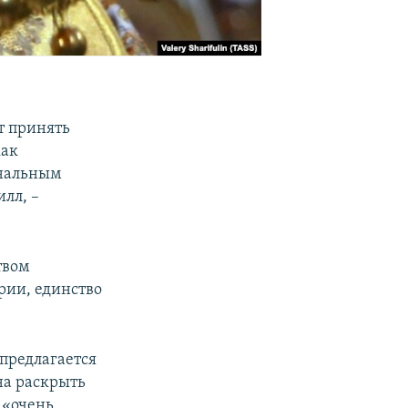
т принять
как
ональным
лл, –
твом
ории, единство
 предлагается
на раскрыть
о «очень