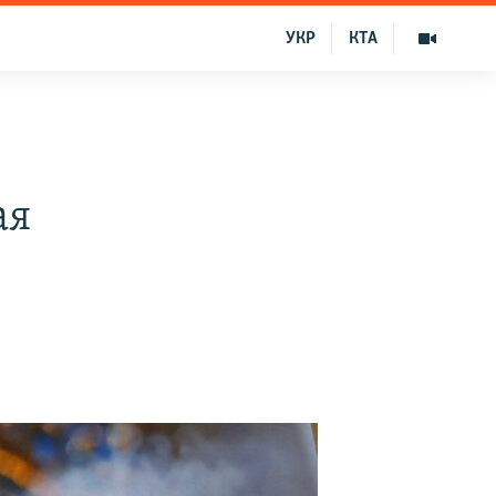
УКР
КТА
ая