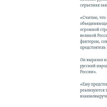
серьезная зая
«Считаю, что 
объединяющий
огромной стра
великой Росс
фактором, со
предстоятель
Он выразил на
русский нар
России».
«Ему предстои
реализуются 
взаимовыручк