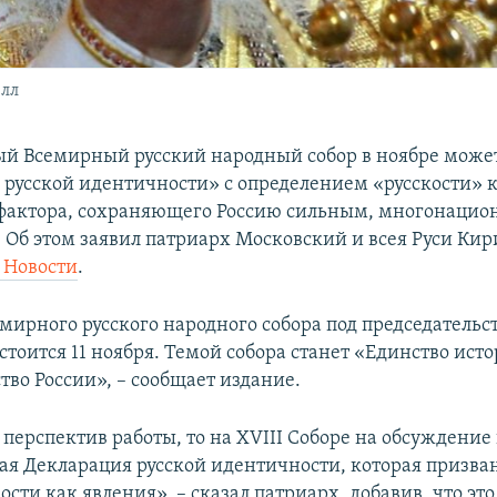
илл
й Всемирный русский народный собор в ноябре може
русской идентичности» с определением «русскости» 
фактора, сохраняющего Россию сильным, многонаци
 Об этом заявил патриарх Московский и всея Руси Кири
 Новости
.
мирного русского народного собора под председательс
стоится 11 ноября. Темой собора станет «Единство ист
тво России», – сообщает издание.
 перспектив работы, то на XVIII Соборе на обсуждение
ая Декларация русской идентичности, которая призва
ости как явления», – сказал патриарх, добавив, что эт