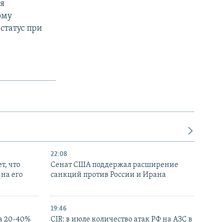
я
ому
статус при
22:08
т, что
Сенат США поддержал расширение
на его
санкций против России и Ирана
19:46
а 20-40%
CIR: в июле количество атак РФ на АЗС в