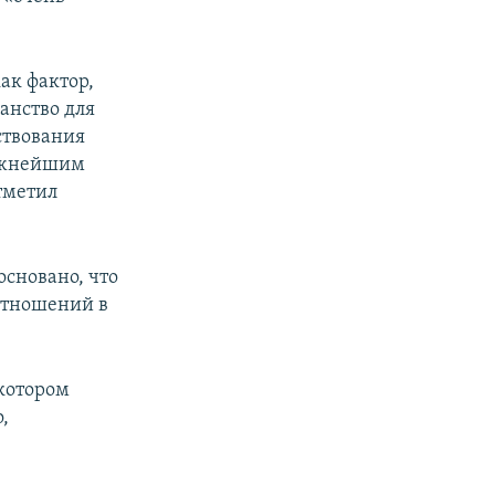
как фактор,
анство для
ествования
важнейшим
тметил
основано, что
отношений в
 котором
,