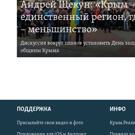
Андрей Щекун: «Крым –
единственный регион, 
– меньшинство»
Дискуссия вокруг планов установить День за
общины Крыма
ПОДДЕРЖКА
ИНФО
Українською
Присылайте свои видео и фото
Крым.Реали
Qırımtatar
Приложение для iOS и Андроид
Правила к