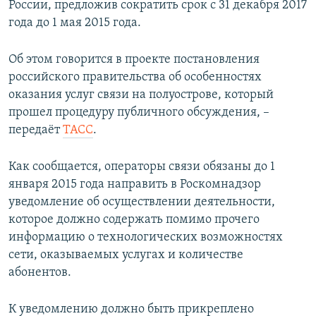
России, предложив сократить срок с 31 декабря 2017
ПРИСОЕДИНЯЙТЕСЬ!
ПОБЕДИТЕЛЕЙ НЕ СУДЯТ?
года до 1 мая 2015 года.
КРЫМ.НЕПОКОРЕННЫЙ
Об этом говорится в проекте постановления
ELIFBE
российского правительства об особенностях
УКРАИНСКАЯ ПРОБЛЕМА КРЫМА
оказания услуг связи на полуострове, который
Все сайты RFE/RL
прошел процедуру публичного обсуждения, –
передаёт
ТАСС
.
Как сообщается, операторы связи обязаны до 1
января 2015 года направить в Роскомнадзор
уведомление об осуществлении деятельности,
которое должно содержать помимо прочего
информацию о технологических возможностях
сети, оказываемых услугах и количестве
абонентов.
К уведомлению должно быть прикреплено