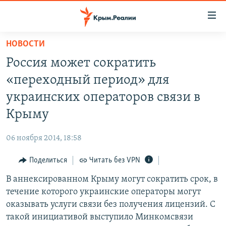
Доступность
ссылки
Вернуться
НОВОСТИ
к
НОВОСТИ
Россия может сократить
основному
СПЕЦПРОЕКТЫ
содержанию
«переходный период» для
ВОДА
Вернутся
ГРУЗ 200
украинских операторов связи в
к
ИСТОРИЯ
КАРТА ВОЕННЫХ ОБЪЕКТОВ КРЫМА
Крыму
главной
ЕЩЕ
11 ЛЕТ ОККУПАЦИИ КРЫМА. 11 ИСТОРИЙ СОПРОТИВЛЕНИЯ
навигации
06 ноября 2014, 18:58
Вернутся
РАДІО СВОБОДА
ИНТЕРАКТИВ
к
Поделиться
Читать без VPN
КАК ОБОЙТИ БЛОКИРОВКУ
ИНФОГРАФИКА
поиску
В аннексированном Крыму могут сократить срок, в
ТЕЛЕПРОЕКТ КРЫМ.РЕАЛИИ
Українською
течение которого украинские операторы могут
СОВЕТЫ ПРАВОЗАЩИТНИКОВ
оказывать услуги связи без получения лицензий. С
Qırımtatar
такой инициативой выступило Минкомсвязи
ПРОПАВШИЕ БЕЗ ВЕСТИ