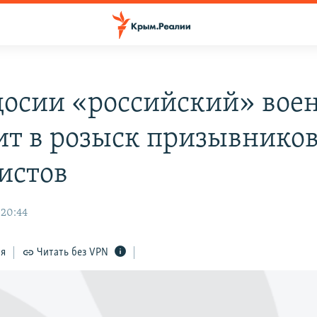
досии «российский» вое
ит в розыск призывников
истов
 20:44
ся
Читать без VPN