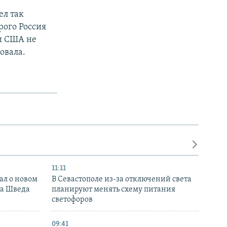
ел так
рого Россия
ни США не
овала.
11:11
ал о новом
В Севастополе из-за отключений света
ка Шведа
планируют менять схему питания
светофоров
09:41