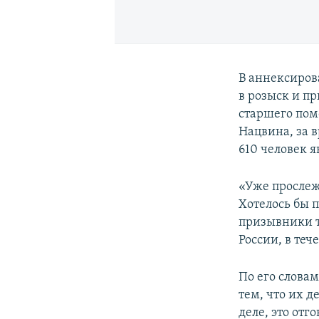
В аннексиров
в розыск и пр
старшего пом
Нацвина, за 
610 человек я
«Уже прослеж
Хотелось бы п
призывники т
России, в теч
По его слова
тем, что их д
деле, это отг