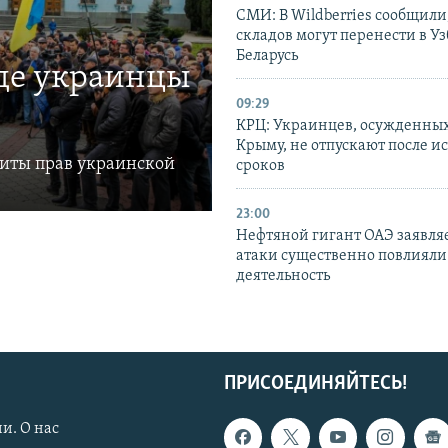
СМИ: В Wildberries сообщили,
складов могут перенести в У
Беларусь
где украинцы
09:29
КРЦ: Украинцев, осужденных
Крыму, не отпускают после и
щиты прав украинской
сроков
23:00
Нефтяной гигант ОАЭ заявляе
атаки существенно повлияли 
деятельность
ПРИСОЕДИНЯЙТЕСЬ!
и. О нас