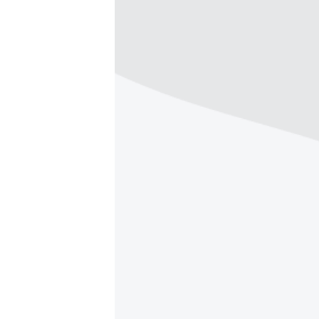
ПОБЕДИТЕЛЕЙ НЕ СУДЯТ?
КРЫМ.НЕПОКОРЕННЫЙ
ELIFBE
УКРАИНСКАЯ ПРОБЛЕМА КРЫМА