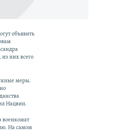
огут объявить
ловам
ксандра
 из них всего
скные меры.
нно
данства
тил Нацвин.
в военкомат
сию. На самом