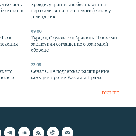
 что часть
Бровди: украинские беспилотники
збекистан и
поразили танкер «теневого флота» у
Геленджика
09:00
 РФ в
Турция, Саудовская Аравия и Пакистан
стечения
заключили соглашение о взаимной
обороне
22:08
т, что
Сенат США поддержал расширение
на его
санкций против России и Ирана
БОЛЬШЕ