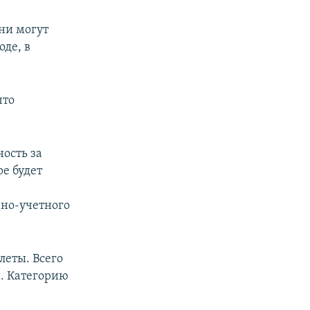
рни могут
оде, в
что
ость за
е будет
нно-учетного
леты. Всего
. Категорию