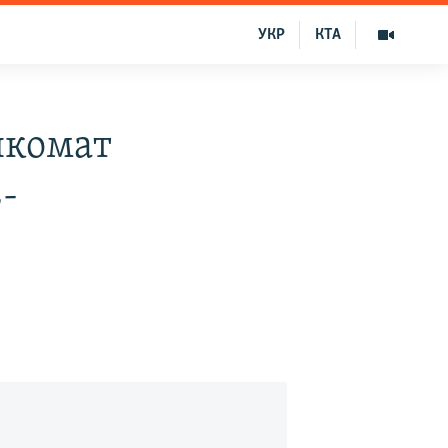
УКР
КТА
нкомат
-