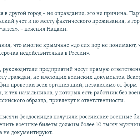
я в другой город – не оправдание, это не причина. Па
нский учет и по месту фактического проживания, в гор
чатся», – пояснил Нацвин.
авил, что многие крымчане «до сих пор не понимают, 
тсрочка недействительна в России».
м, руководители предприятий несут прямую ответственн
оту граждан, не имеющих воинских документов. Вскор
афик проверки всех организаций, независимо от форм
, и тех начальников, у которых есть работник без вое
ссийского образца, привлекут к ответственности.
 тысячи феодосийцев получили российские военные би
менить военные билеты должны более 10 тысяч мужчин
а не документируют.