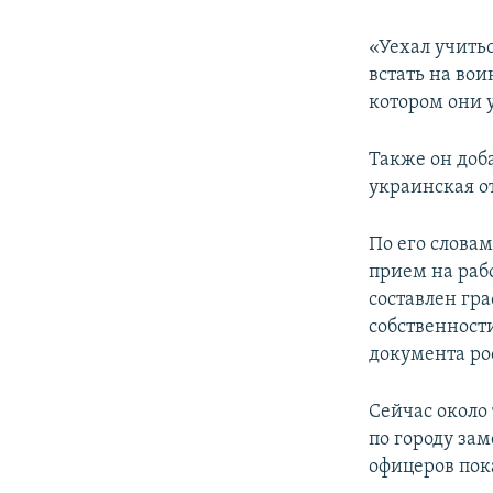
«Уехал учитьс
встать на вои
котором они у
Также он доб
украинская о
По его слова
прием на раб
составлен гр
собственности
документа ро
Сейчас около
по городу за
офицеров пок