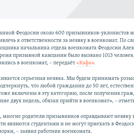
анной Феодосии около 600 призывников-уклонистов м
ивлечь к ответственности за неявку в военкомат. По с
ощника начальника отдела военкомата Феодосии Але
время призывной кампании было вызвано 1013 человек,
вились в военкомат, – передаёт
«Кафа»
.
ивается серьезная неявка. Мы будем принимать розы
одчеркнуть, что любой гражданин до 50 лет, естестве
оже включены в эту категорию, после получения граж
ение двух недель, обязан прийти в военкомат», – отме
м, многие родители призывников оправдывают неявку 
ети являются студентами и не могут приехать в Феодо
оворки, – заявил работник военкомата.