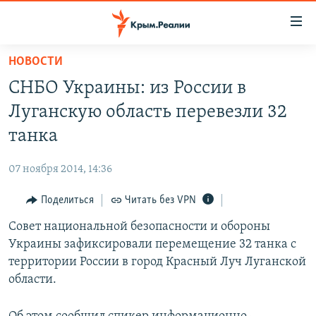
Доступность
ссылки
Вернуться
НОВОСТИ
к
НОВОСТИ
СНБО Украины: из России в
основному
СПЕЦПРОЕКТЫ
содержанию
Луганскую область перевезли 32
ВОДА
Вернутся
ГРУЗ 200
танка
к
ИСТОРИЯ
КАРТА ВОЕННЫХ ОБЪЕКТОВ КРЫМА
главной
07 ноября 2014, 14:36
ЕЩЕ
11 ЛЕТ ОККУПАЦИИ КРЫМА. 11 ИСТОРИЙ СОПРОТИВЛЕНИЯ
навигации
Вернутся
Поделиться
Читать без VPN
РАДІО СВОБОДА
ИНТЕРАКТИВ
к
Совет национальной безопасности и обороны
КАК ОБОЙТИ БЛОКИРОВКУ
ИНФОГРАФИКА
поиску
Украины зафиксировали перемещение 32 танка с
ТЕЛЕПРОЕКТ КРЫМ.РЕАЛИИ
территории России в город Красный Луч Луганской
Українською
области.
СОВЕТЫ ПРАВОЗАЩИТНИКОВ
Qırımtatar
ПРОПАВШИЕ БЕЗ ВЕСТИ