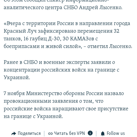
Об этом сообщил спикер информационно-
ПРИСОЕДИНЯЙТЕСЬ!
ПОБЕДИТЕЛЕЙ НЕ СУДЯТ?
аналитического центра СНБО Андрей Лысенко.
КРЫМ.НЕПОКОРЕННЫЙ
«Вчера с территории России в направлении города
ELIFBE
Красный Луч зафиксировано перемещения 32
танков, 16 гаубиц Д-30, 30 КАМАЗов с
УКРАИНСКАЯ ПРОБЛЕМА КРЫМА
боеприпасами и живой силой», – отметил Лысенко.
Все сайты RFE/RL
Ранее в СНБО и военные эксперты заявили о
концентрации российских войск на границе с
Украиной.
7 ноября Министерство обороны России назвало
провокационными заявления о том, что
российские войска наращивают свое присутствие
на границе с Украиной.
Поделиться
Читать без VPN
Follow us