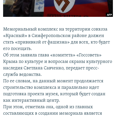
ПРИСОЕДИНЯЙТЕСЬ!
ПОБЕДИТЕЛЕЙ НЕ СУДЯТ?
КРЫМ.НЕПОКОРЕННЫЙ
ELIFBE
Мемориальный комплекс на территории совхоза
УКРАИНСКАЯ ПРОБЛЕМА КРЫМА
«Красный» в Симферопольском районе должен
Все сайты RFE/RL
стать «прививкой от фашизма» для всех, кто будет
его посещать.
Об этом заявила глава «комитета» «Госсовета»
Крыма по культуре и вопросам охраны культурного
наследия Светлана Савченко, передает пресс-
служба ведомства.
По ее словам, на данный момент продолжается
строительство комплекса и параллельно идет
подготовка проекта музея, который будет создан
как интерактивный центр.
При этом, отметила она, одной из главных
составляющих в создании мемориала является