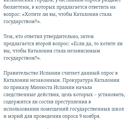
каталонских городов, участникам опроса раздают
ПРИСОЕДИНЯЙТЕСЬ!
ПОБЕДИТЕЛЕЙ НЕ СУДЯТ?
бюллетени, в которых предлагается ответить на
вопрос: «Хотите ли вы, чтобы Каталония стала
КРЫМ.НЕПОКОРЕННЫЙ
государством?».
ELIFBE
Тем, кто ответил утвердительно, затем
УКРАИНСКАЯ ПРОБЛЕМА КРЫМА
предлагается второй вопрос: «Если да, то хотите ли
Все сайты RFE/RL
вы, чтобы Каталония стала независимым
государством?».
Правительство Испании считает данный опрос в
Каталонии незаконным. Прокуратура Каталонии
по приказу Минюста Испании начала
следственные действия, цель которых – установить,
содержится ли состав преступления в
использовании помещений государственных школ
и мэрий для проведения опроса 9 ноября.