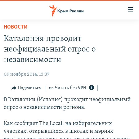
Доступность
ссылки
Вернуться
НОВОСТИ
к
НОВОСТИ
Каталония проводит
основному
СПЕЦПРОЕКТЫ
содержанию
неофициальный опрос о
ВОДА
Вернутся
ГРУЗ 200
независимости
к
ИСТОРИЯ
КАРТА ВОЕННЫХ ОБЪЕКТОВ КРЫМА
главной
09 ноября 2014, 13:37
ЕЩЕ
11 ЛЕТ ОККУПАЦИИ КРЫМА. 11 ИСТОРИЙ СОПРОТИВЛЕНИЯ
навигации
Вернутся
Поделиться
Читать без VPN
РАДІО СВОБОДА
ИНТЕРАКТИВ
к
В Каталонии (Испания) проходит неофициальный
КАК ОБОЙТИ БЛОКИРОВКУ
ИНФОГРАФИКА
поиску
опрос о независимости региона.
ТЕЛЕПРОЕКТ КРЫМ.РЕАЛИИ
Українською
СОВЕТЫ ПРАВОЗАЩИТНИКОВ
Как сообщает The Local, на избирательных
Qırımtatar
участках, открывшихся в школах и мэриях
ПРОПАВШИЕ БЕЗ ВЕСТИ