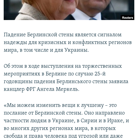
ПРИСОЕДИНЯЙТЕСЬ!
ПОБЕДИТЕЛЕЙ НЕ СУДЯТ?
КРЫМ.НЕПОКОРЕННЫЙ
ELIFBE
Падение Берлинской стены является сигналом
УКРАИНСКАЯ ПРОБЛЕМА КРЫМА
надежды для кризисных и конфликтных регионов
Все сайты RFE/RL
мира, в том числе и для Украины.
Об этом в ходе выступления на торжественных
мероприятиях в Берлине по случаю 25-й
годовщины падения Берлинського стены заявила
канцлер ФРГ Ангела Меркель.
«Мы можем изменить вещи к лучшему – это
послание от Берлинской стены. Оно направлено
частности людям в Украине, в Сирии и в Ираке, и
во многих других регионах мира, в которых
свобода и права человека под угрозой или даже