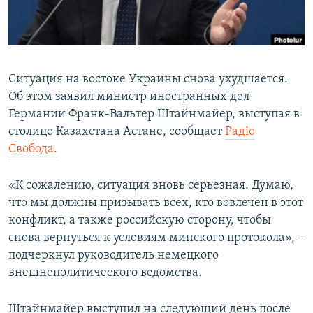
ПРИСОЕДИНЯЙТЕСЬ!
ПОБЕДИТЕЛЕЙ НЕ СУДЯТ?
КРЫМ.НЕПОКОРЕННЫЙ
ELIFBE
Ситуация на востоке Украины снова ухудшается.
УКРАИНСКАЯ ПРОБЛЕМА КРЫМА
Об этом заявил министр иностранных дел
Все сайты RFE/RL
Германии Франк-Вальтер Штайнмайер, выступая в
столице Казахстана Астане, сообщает
Радіо
Свобода.
«К сожалению, ситуация вновь серьезная. Думаю,
что мы должны призывать всех, кто вовлечен в этот
конфликт, а также российскую сторону, чтобы
снова вернуться к условиям минского протокола», –
подчеркнул руководитель немецкого
внешнеполитического ведомства.
Штайнмайер выступил на следующий день после