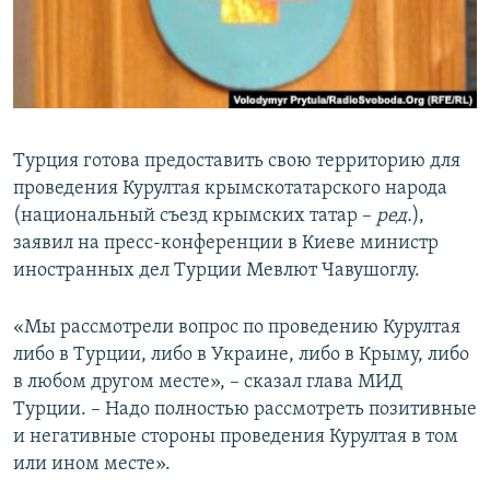
ПРИСОЕДИНЯЙТЕСЬ!
ПОБЕДИТЕЛЕЙ НЕ СУДЯТ?
КРЫМ.НЕПОКОРЕННЫЙ
ELIFBE
УКРАИНСКАЯ ПРОБЛЕМА КРЫМА
Турция готова предоставить свою территорию для
Все сайты RFE/RL
проведения Курултая крымскотатарского народа
(национальный съезд крымских татар –
ред.
),
заявил на пресс-конференции в Киеве министр
иностранных дел Турции Мевлют Чавушоглу.
«Мы рассмотрели вопрос по проведению Курултая
либо в Турции, либо в Украине, либо в Крыму, либо
в любом другом месте», – сказал глава МИД
Турции. – Надо полностью рассмотреть позитивные
и негативные стороны проведения Курултая в том
или ином месте».