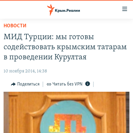
Доступность
ссылки
Вернуться
НОВОСТИ
к
НОВОСТИ
МИД Турции: мы готовы
основному
СПЕЦПРОЕКТЫ
содержанию
содействовать крымским татарам
ВОДА
Вернутся
ГРУЗ 200
в проведении Курултая
к
ИСТОРИЯ
КАРТА ВОЕННЫХ ОБЪЕКТОВ КРЫМА
главной
10 ноября 2014, 14:38
ЕЩЕ
11 ЛЕТ ОККУПАЦИИ КРЫМА. 11 ИСТОРИЙ СОПРОТИВЛЕНИЯ
навигации
Вернутся
Поделиться
Читать без VPN
РАДІО СВОБОДА
ИНТЕРАКТИВ
к
КАК ОБОЙТИ БЛОКИРОВКУ
ИНФОГРАФИКА
поиску
ТЕЛЕПРОЕКТ КРЫМ.РЕАЛИИ
Українською
СОВЕТЫ ПРАВОЗАЩИТНИКОВ
Qırımtatar
ПРОПАВШИЕ БЕЗ ВЕСТИ