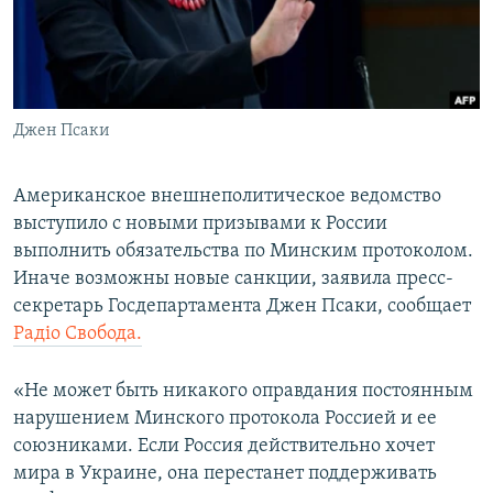
ПРИСОЕДИНЯЙТЕСЬ!
ПОБЕДИТЕЛЕЙ НЕ СУДЯТ?
КРЫМ.НЕПОКОРЕННЫЙ
ELIFBE
Джен Псаки
УКРАИНСКАЯ ПРОБЛЕМА КРЫМА
Все сайты RFE/RL
Американское внешнеполитическое ведомство
выступило с новыми призывами к России
выполнить обязательства по Минским протоколом.
Иначе возможны новые санкции, заявила пресс-
секретарь Госдепартамента Джен Псаки, сообщает
Радіо Свобода.
«Не может быть никакого оправдания постоянным
нарушением Минского протокола Россией и ее
союзниками. Если Россия действительно хочет
мира в Украине, она перестанет поддерживать