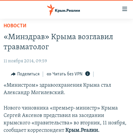
Доступность
ссылки
Вернуться
НОВОСТИ
к
НОВОСТИ
«Минздрав» Крыма возглавил
основному
СПЕЦПРОЕКТЫ
содержанию
травматолог
ВОДА
Вернутся
ГРУЗ 200
к
11 ноября 2014, 09:59
ИСТОРИЯ
КАРТА ВОЕННЫХ ОБЪЕКТОВ КРЫМА
главной
ЕЩЕ
Поделиться
Читать без VPN
11 ЛЕТ ОККУПАЦИИ КРЫМА. 11 ИСТОРИЙ СОПРОТИВЛЕНИЯ
навигации
Вернутся
РАДІО СВОБОДА
«Министром» здравоохранения Крыма стал
ИНТЕРАКТИВ
к
Александр Могилевский.
КАК ОБОЙТИ БЛОКИРОВКУ
ИНФОГРАФИКА
поиску
ТЕЛЕПРОЕКТ КРЫМ.РЕАЛИИ
Нового чиновника «премьер-министр» Крыма
Українською
Сергей Аксенов представил на заседании
СОВЕТЫ ПРАВОЗАЩИТНИКОВ
Qırımtatar
крымского «правительства» во вторник, 11 ноября,
ПРОПАВШИЕ БЕЗ ВЕСТИ
сообщает корреспондент
Крым.Реалии.