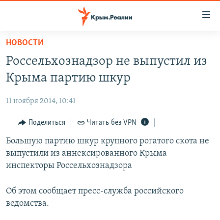
Доступность
ссылки
Вернуться
НОВОСТИ
к
НОВОСТИ
Россельхознадзор не выпустил из
основному
СПЕЦПРОЕКТЫ
содержанию
Крыма партию шкур
ВОДА
Вернутся
ГРУЗ 200
к
11 ноября 2014, 10:41
ИСТОРИЯ
КАРТА ВОЕННЫХ ОБЪЕКТОВ КРЫМА
главной
ЕЩЕ
Поделиться
Читать без VPN
11 ЛЕТ ОККУПАЦИИ КРЫМА. 11 ИСТОРИЙ СОПРОТИВЛЕНИЯ
навигации
Вернутся
РАДІО СВОБОДА
Большую партию шкур крупного рогатого скота не
ИНТЕРАКТИВ
к
выпустили из аннексированного Крыма
КАК ОБОЙТИ БЛОКИРОВКУ
ИНФОГРАФИКА
поиску
инспекторы Россельхознадзора
ТЕЛЕПРОЕКТ КРЫМ.РЕАЛИИ
Українською
Об этом сообщает пресс-служба российского
СОВЕТЫ ПРАВОЗАЩИТНИКОВ
Qırımtatar
ведомства.
ПРОПАВШИЕ БЕЗ ВЕСТИ