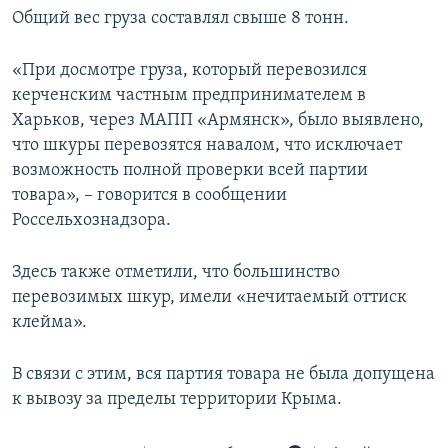
Общий вес груза составлял свыше 8 тонн.
ПРИСОЕДИНЯЙТЕСЬ!
ПОБЕДИТЕЛЕЙ НЕ СУДЯТ?
КРЫМ.НЕПОКОРЕННЫЙ
«При досмотре груза, который перевозился
ELIFBE
керченским частным предпринимателем в
Харьков, через МАПП «Армянск», было выявлено,
УКРАИНСКАЯ ПРОБЛЕМА КРЫМА
что шкуры перевозятся навалом, что исключает
Все сайты RFE/RL
возможность полной проверки всей партии
товара», – говорится в сообщении
Россельхознадзора.
Здесь также отметили, что большинство
перевозимых шкур, имели «нечитаемый оттиск
клейма».
В связи с этим, вся партия товара не была допущена
к вывозу за пределы территории Крыма.