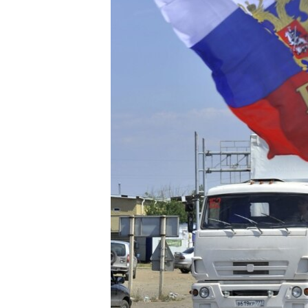
ПОБЕДИТЕЛЕЙ НЕ СУДЯТ?
КРЫМ.НЕПОКОРЕННЫЙ
ELIFBE
УКРАИНСКАЯ ПРОБЛЕМА КРЫМА