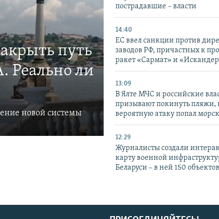
пострадавшие – власти
14:40
ЕС ввел санкции против дир
закрыть путь
заводов РФ, причастных к пр
ракет «Сармат» и «Исканде
. Реально ли
13:09
В Ялте МЧС и российские вла
призывают покинуть пляжи, 
ление новой системы
вероятную атаку попал морс
12:29
Журналисты создали интера
карту военной инфраструкт
Беларуси – в ней 150 объекто