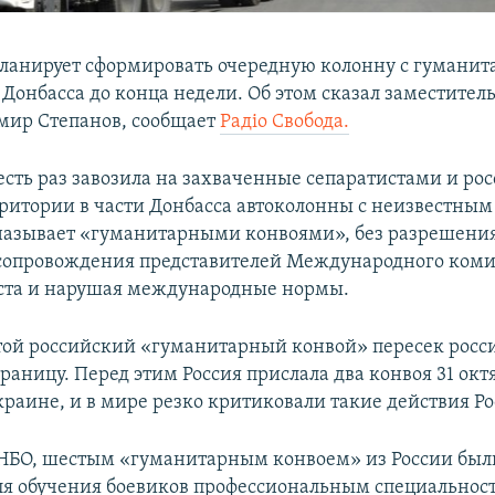
ланирует сформировать очередную колонну с гуманит
Донбасса до конца недели. Об этом сказал заместител
мир Степанов, сообщает
Радіо Свобода.
есть раз завозила на захваченные сепаратистами и р
ритории в части Донбасса автоколонны с неизвестным
называет «гуманитарными конвоями», без разрешени
 сопровождения представителей Международного коми
ста и нарушая международные нормы.
той российский «гуманитарный конвой» пересек росс
аницу. Перед этим Россия прислала два конвоя 31 октя
краине, и в мире резко критиковали такие действия Ро
БО, шестым «гуманитарным конвоем» из России был
я обучения боевиков профессиональным специальнос