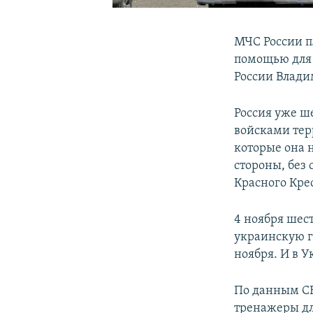
МЧС России п
помощью для 
России Влади
Россия уже ш
войсками тер
которые она 
стороны, без
Красного Кре
4 ноября шес
украинскую гр
ноября. И в У
По данным СН
тренажеры дл