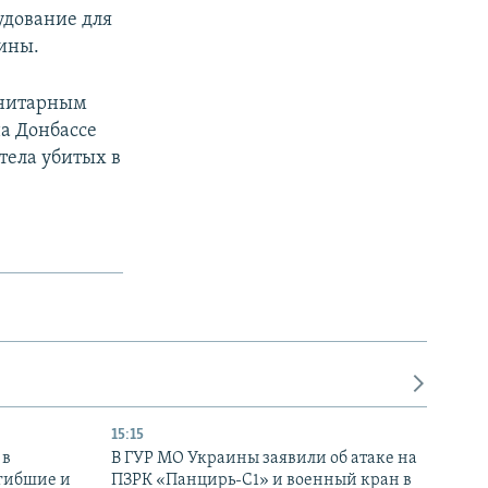
удование для
аины.
анитарным
на Донбассе
тела убитых в
15:15
 в
В ГУР МО Украины заявили об атаке на
огибшие и
ПЗРК «Панцирь-С1» и военный кран в