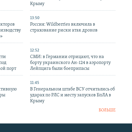
Крыму
13:50
екторов
Россия: Wildberries включила в
оизводству
страхование риски атак дронов
р»
12:52
сти
СМИ: в Германии отрицают, что на
под
борту украинского Ан-124 в аэропорту
кой порт
Лейпцига были боеприпасы
11:45
ктивную
В Генеральном штабе ВСУ отчитались об
уры
ударах по РЛС и месту запусков БпЛА в
в
Крыму
БОЛЬШЕ