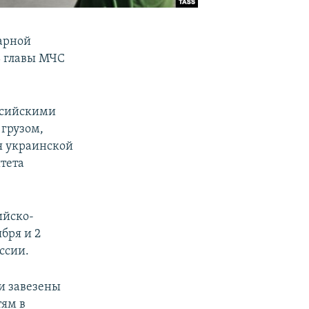
арной
ь главы МЧС
оссийскими
 грузом,
я украинской
тета
ийско-
бря и 2
ссии.
и завезены
тям в