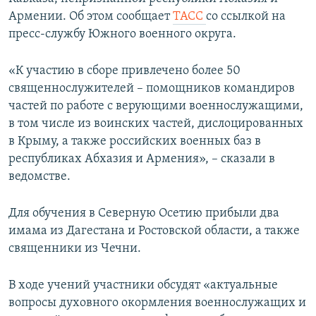
ПРИСОЕДИНЯЙТЕСЬ!
ПОБЕДИТЕЛЕЙ НЕ СУДЯТ?
Армении. Об этом сообщает
ТАСС
со ссылкой на
пресс-службу Южного военного округа.
КРЫМ.НЕПОКОРЕННЫЙ
ELIFBE
«К участию в сборе привлечено более 50
священнослужителей – помощников командиров
УКРАИНСКАЯ ПРОБЛЕМА КРЫМА
частей по работе с верующими военнослужащими,
Все сайты RFE/RL
в том числе из воинских частей, дислоцированных
в Крыму, а также российских военных баз в
республиках Абхазия и Армения», – сказали в
ведомстве.
Для обучения в Северную Осетию прибыли два
имама из Дагестана и Ростовской области, а также
священники из Чечни.
В ходе учений участники обсудят «актуальные
вопросы духовного окормления военнослужащих и