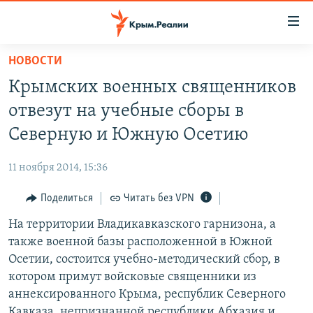
Доступность
ссылки
Вернуться
НОВОСТИ
к
НОВОСТИ
Крымских военных священников
основному
СПЕЦПРОЕКТЫ
содержанию
отвезут на учебные сборы в
ВОДА
Вернутся
ГРУЗ 200
Северную и Южную Осетию
к
ИСТОРИЯ
КАРТА ВОЕННЫХ ОБЪЕКТОВ КРЫМА
главной
11 ноября 2014, 15:36
ЕЩЕ
11 ЛЕТ ОККУПАЦИИ КРЫМА. 11 ИСТОРИЙ СОПРОТИВЛЕНИЯ
навигации
Вернутся
Поделиться
Читать без VPN
РАДІО СВОБОДА
ИНТЕРАКТИВ
к
На территории Владикавказского гарнизона, а
КАК ОБОЙТИ БЛОКИРОВКУ
ИНФОГРАФИКА
поиску
также военной базы расположенной в Южной
ТЕЛЕПРОЕКТ КРЫМ.РЕАЛИИ
Осетии, состоится учебно-методический сбор, в
Українською
котором примут войсковые священники из
СОВЕТЫ ПРАВОЗАЩИТНИКОВ
Qırımtatar
аннексированного Крыма, республик Северного
ПРОПАВШИЕ БЕЗ ВЕСТИ
Кавказа, непризнанной республики Абхазия и