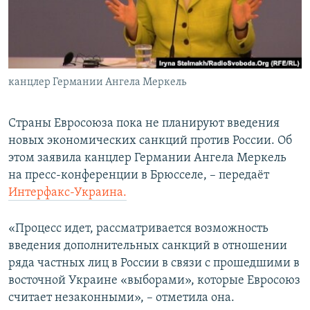
ПРИСОЕДИНЯЙТЕСЬ!
ПОБЕДИТЕЛЕЙ НЕ СУДЯТ?
КРЫМ.НЕПОКОРЕННЫЙ
ELIFBE
канцлер Германии Ангела Меркель
УКРАИНСКАЯ ПРОБЛЕМА КРЫМА
Все сайты RFE/RL
Страны Евросоюза пока не планируют введения
новых экономических санкций против России. Об
этом заявила канцлер Германии Ангела Меркель
на пресс-конференции в Брюсселе, – передаёт
Интерфакс-Украина.
«Процесс идет, рассматривается возможность
введения дополнительных санкций в отношении
ряда частных лиц в России в связи с прошедшими в
восточной Украине «выборами», которые Евросоюз
считает незаконными», – отметила она.