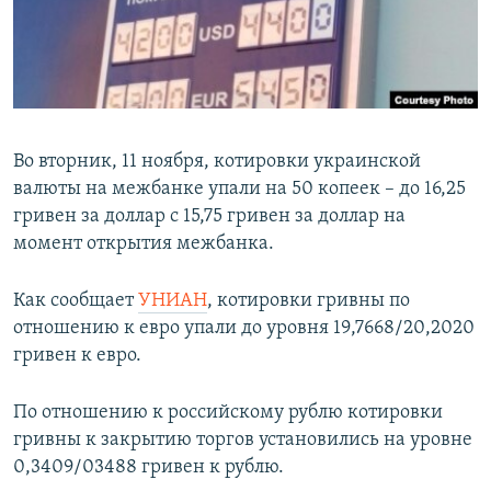
ПРИСОЕДИНЯЙТЕСЬ!
ПОБЕДИТЕЛЕЙ НЕ СУДЯТ?
КРЫМ.НЕПОКОРЕННЫЙ
ELIFBE
УКРАИНСКАЯ ПРОБЛЕМА КРЫМА
Во вторник, 11 ноября, котировки украинской
Все сайты RFE/RL
валюты на межбанке упали на 50 копеек – до 16,25
гривен за доллар с 15,75 гривен за доллар на
момент открытия межбанка.
Как сообщает
УНИАН
, котировки гривны по
отношению к евро упали до уровня 19,7668/20,2020
гривен к евро.
По отношению к российскому рублю котировки
гривны к закрытию торгов установились на уровне
0,3409/03488 гривен к рублю.