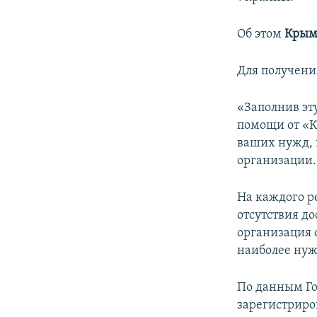
ПОБЕДИТЕЛЕЙ НЕ СУДЯТ?
КРЫМ.НЕПОКОРЕННЫЙ
Об этом
Крым
ELIFBE
Для получени
УКРАИНСКАЯ ПРОБЛЕМА КРЫМА
«Заполнив эт
помощи от «К
ваших нужд, 
организации.
На каждого ре
отсутствия до
организация о
наиболее ну
По данным Го
зарегистриро