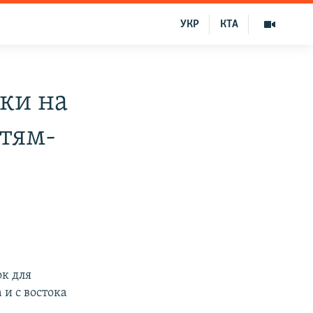
УКР
КТА
ки на
тям-
к для
и с востока