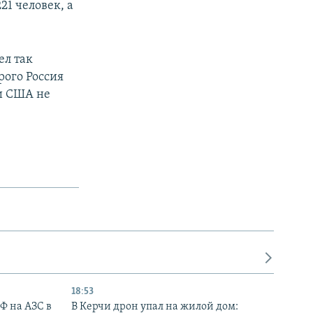
1 человек, а
ел так
рого Россия
ни США не
18:53
РФ на АЗС в
В Керчи дрон упал на жилой дом: