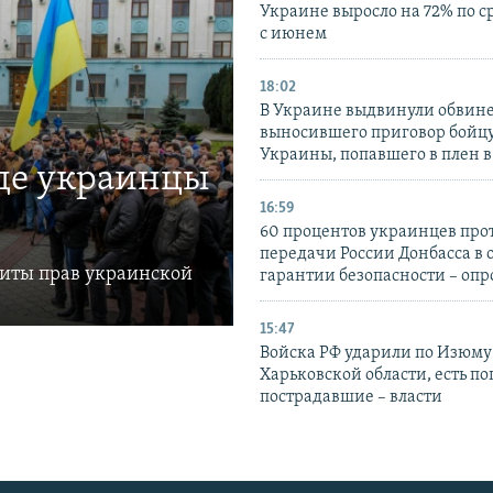
Украине выросло на 72% по 
с июнем
18:02
В Украине выдвинули обвине
выносившего приговор бойц
Украины, попавшего в плен 
где украинцы
16:59
60 процентов украинцев про
передачи России Донбасса в 
щиты прав украинской
гарантии безопасности – опр
15:47
Войска РФ ударили по Изюму
Харьковской области, есть п
пострадавшие – власти