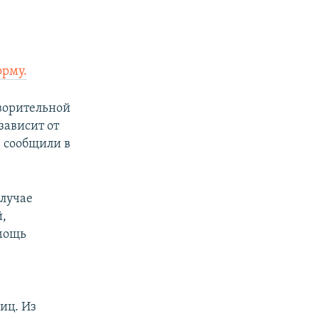
орму.
творительной
зависит от
– сообщили в
случае
й,
омощь
иц. Из