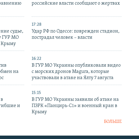
сравнению
российские власти сообщают о жертвах
17:28
ние судье,
Удар РФ по Одессе: поврежден стадион,
у ГУР МО
пострадал человек – власти
в Крыму
16:22
тив
В ГУР МО Украины опубликовали видео
обмен на
с морских дронов Magura, которые
ос
участвовали в атаке на Ялту 7 августа
15:15
 в
В ГУР МО Украины заявили об атаке на
огибшие и
ПЗРК «Панцирь-С1» и военный кран в
Крыму
БОЛЬШЕ