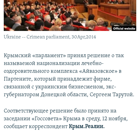
ПРИСОЕДИНЯЙТЕСЬ!
ПОБЕДИТЕЛЕЙ НЕ СУДЯТ?
КРЫМ.НЕПОКОРЕННЫЙ
ELIFBE
Ukraine -- Crimean parliament, 30Apr,2014
УКРАИНСКАЯ ПРОБЛЕМА КРЫМА
Все сайты RFE/RL
Крымский «парламент» принял решение о так
называемой национализации лечебно-
оздоровительного комплекса «Айвазовское» в
Партените, который принадлежит фирме,
связанной с украинским бизнесменом, экс-
губернатором Донецкой области, Сергеем Тарутой.
Соответствующее решение было принято на
заседании «Госсовета» Крыма в среду, 12 ноября,
сообщает корреспондент
Крым.Реалии.