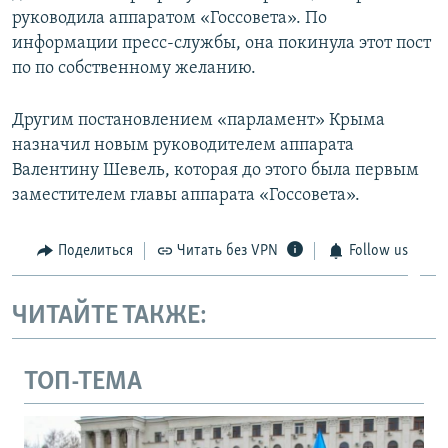
руководила аппаратом «Госсовета». По
ПРИСОЕДИНЯЙТЕСЬ!
ПОБЕДИТЕЛЕЙ НЕ СУДЯТ?
информации пресс-службы, она покинула этот пост
КРЫМ.НЕПОКОРЕННЫЙ
по по собственному желанию.
ELIFBE
Другим постановлением «парламент» Крыма
УКРАИНСКАЯ ПРОБЛЕМА КРЫМА
назначил новым руководителем аппарата
Все сайты RFE/RL
Валентину Шевель, которая до этого была первым
заместителем главы аппарата «Госсовета».
Поделиться
Читать без VPN
Follow us
ЧИТАЙТЕ ТАКЖЕ:
ТОП-ТЕМА