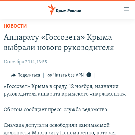
Доступность
ссылки
Вернуться
НОВОСТИ
к
НОВОСТИ
Аппарату «Госсовета» Крыма
основному
СПЕЦПРОЕКТЫ
содержанию
выбрали нового руководителя
ВОДА
Вернутся
ГРУЗ 200
к
12 ноября 2014, 13:55
ИСТОРИЯ
КАРТА ВОЕННЫХ ОБЪЕКТОВ КРЫМА
главной
ЕЩЕ
Поделиться
Читать без VPN
11 ЛЕТ ОККУПАЦИИ КРЫМА. 11 ИСТОРИЙ СОПРОТИВЛЕНИЯ
навигации
Вернутся
РАДІО СВОБОДА
«Госсовет» Крыма в среду, 12 ноября, назначил
ИНТЕРАКТИВ
к
руководителя аппарата крымского «парламента».
КАК ОБОЙТИ БЛОКИРОВКУ
ИНФОГРАФИКА
поиску
ТЕЛЕПРОЕКТ КРЫМ.РЕАЛИИ
Об этом сообщает пресс-служба ведомства.
Українською
СОВЕТЫ ПРАВОЗАЩИТНИКОВ
Qırımtatar
Сначала депутаты освободили занимаемой
ПРОПАВШИЕ БЕЗ ВЕСТИ
должности Маргариту Пономаренко, которая