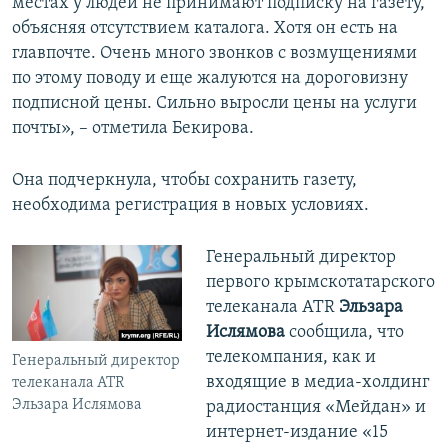
местах у людей не принимают подписку на газету,
объясняя отсутствием каталога. Хотя он есть на
главпочте. Очень много звонков с возмущениями
по этому поводу и еще жалуются на дороговизну
подписной цены. Сильно выросли цены на услуги
почты», – отметила Бекирова.
Она подчеркнула, чтобы сохранить газету,
необходима регистрация в новых условиях.
Генеральный директор
первого крымскотатарского
телеканала ATR
Эльзара
Ислямова
сообщила, что
телекомпания, как и
Генеральный директор
входящие в медиа-холдинг
телеканала ATR
Эльзара Ислямова
радиостанция «Мейдан» и
интернет-издание «15