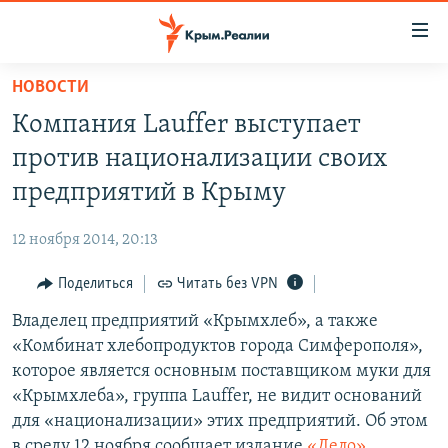
Доступность
ссылки
Вернуться
НОВОСТИ
к
НОВОСТИ
Компания Lauffer выступает
основному
СПЕЦПРОЕКТЫ
содержанию
против национализации своих
ВОДА
Вернутся
ГРУЗ 200
предприятий в Крыму
к
ИСТОРИЯ
КАРТА ВОЕННЫХ ОБЪЕКТОВ КРЫМА
главной
12 ноября 2014, 20:13
ЕЩЕ
11 ЛЕТ ОККУПАЦИИ КРЫМА. 11 ИСТОРИЙ СОПРОТИВЛЕНИЯ
навигации
Вернутся
Поделиться
Читать без VPN
РАДІО СВОБОДА
ИНТЕРАКТИВ
к
Владелец предприятий «Крымхлеб», а также
КАК ОБОЙТИ БЛОКИРОВКУ
ИНФОГРАФИКА
поиску
«Комбинат хлебопродуктов города Симферополя»,
ТЕЛЕПРОЕКТ КРЫМ.РЕАЛИИ
которое является основным поставщиком муки для
Українською
«Крымхлеба», группа Lauffer, не видит оснований
СОВЕТЫ ПРАВОЗАЩИТНИКОВ
Qırımtatar
для «национализации» этих предприятий. Об этом
ПРОПАВШИЕ БЕЗ ВЕСТИ
в среду 12 ноября сообщает издание
«Дело»
.