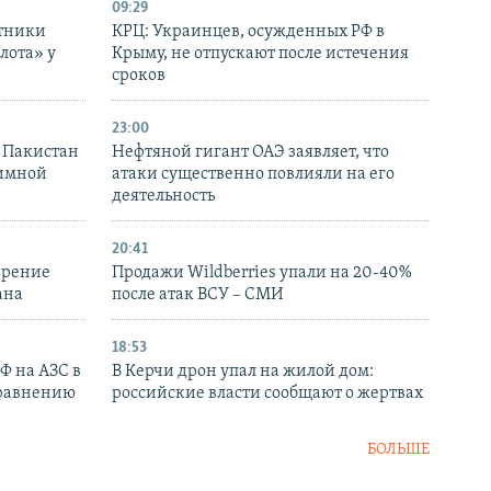
09:29
отники
КРЦ: Украинцев, осужденных РФ в
лота» у
Крыму, не отпускают после истечения
сроков
23:00
и Пакистан
Нефтяной гигант ОАЭ заявляет, что
аимной
атаки существенно повлияли на его
деятельность
20:41
ирение
Продажи Wildberries упали на 20-40%
ана
после атак ВСУ – СМИ
18:53
РФ на АЗС в
В Керчи дрон упал на жилой дом:
сравнению
российские власти сообщают о жертвах
БОЛЬШЕ