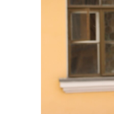
ПОБЕДИТЕЛЕЙ НЕ СУДЯТ?
КРЫМ.НЕПОКОРЕННЫЙ
ELIFBE
УКРАИНСКАЯ ПРОБЛЕМА КРЫМА