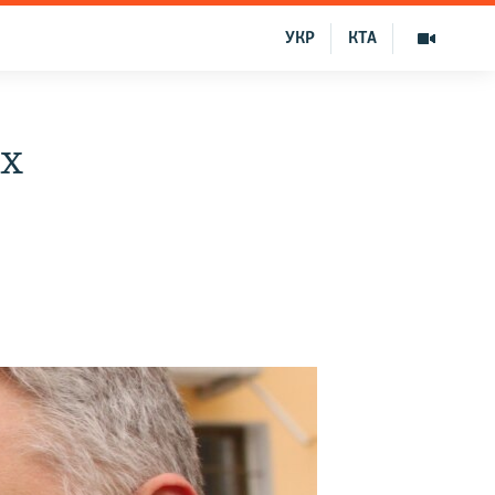
УКР
КТА
ех