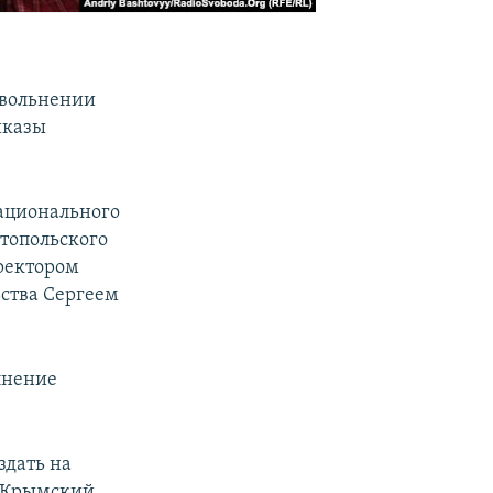
увольнении
иказы
национального
топольского
ректором
ства Сергеем
лнение
здать на
о Крымский