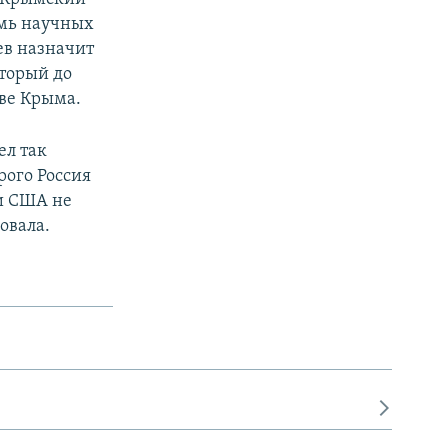
емь научных
ев назначит
торый до
ве Крыма.
ел так
рого Россия
ни США не
овала.