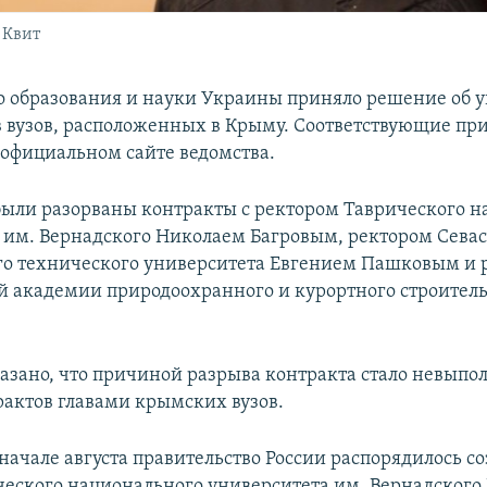
 Квит
 образования и науки Украины приняло решение об 
в вузов, расположенных в Крыму. Соответствующие пр
 официальном сайте ведомства.
 были разорваны контракты с ректором Таврического 
 им. Вернадского Николаем Багровым, ректором Севас
о технического университета Евгением Пашковым и 
 академии природоохранного и курортного строитель
казано, что причиной разрыва контракта стало невыпо
рактов главами крымских вузов.
начале августа правительство России распорядилось со
ческого национального университета им. Вернадског