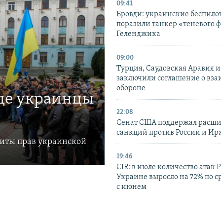
09:41
Бровди: украинские беспил
поразили танкер «теневого ф
Геленджика
09:00
Турция, Саудовская Аравия 
заключили соглашение о вз
обороне
где украинцы
22:08
Сенат США поддержал расш
санкций против России и Ир
щиты прав украинской
19:46
CIR: в июле количество атак 
Украине выросло на 72% по 
с июнем