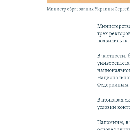
Министр образования Украины Сергей
Министерство
трех ректоро
появились на
В частности,
университета
национальног
Национальной
Федоркиным.
В приказах с
условий конт
Напомним, в 
основе Таври