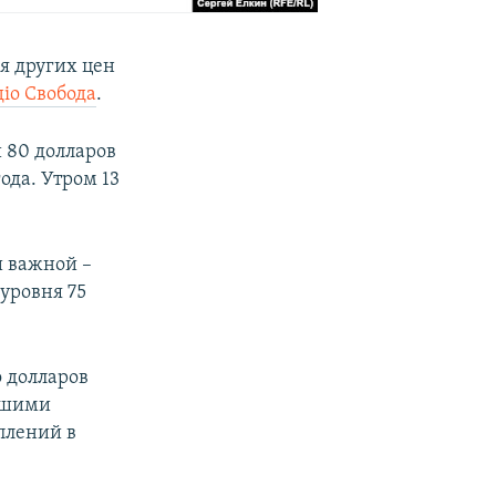
я других цен
діо Свобода
.
и 80 долларов
ода. Утром 13
и важной –
уровня 75
о долларов
ейшими
плений в