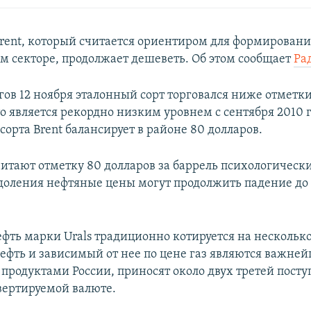
Brent, который считается ориентиром для формировани
ом секторе, продолжает дешеветь. Об этом сообщает
Ра
гов 12 ноября эталонный сорт торговался ниже отметк
то является рекордно низким уровнем с сентября 2010 г
сорта Brent балансирует в районе 80 долларов.
итают отметку 80 долларов за баррель психологическ
одоления нефтяные цены могут продолжить падение до 
ефть марки Urals традиционно котируется на нескольк
Нефть и зависимый от нее по цене газ являются важн
продуктами России, приносят около двух третей посту
вертируемой валюте.