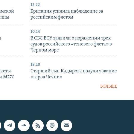
12:22
ымской
Британия усилила наблюдение за
упны
российским флотом
10:14
ы
В СБС ВСУ заявили о поражении трех
судов российского «теневого флота» в
Черном море
18:10
акеты
Старший сын Кадырова получил звание
ки M270
«героя Чечни»
БОЛЬШЕ