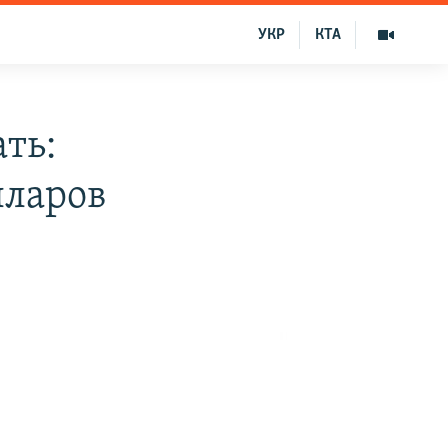
УКР
КТА
ть:
лларов