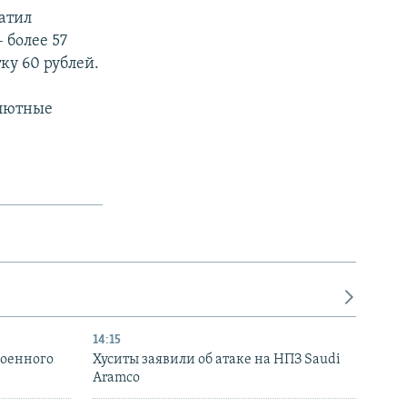
атил
 более 57
ку 60 рублей.
алютные
14:15
военного
Хуситы заявили об атаке на НПЗ Saudi
Aramco