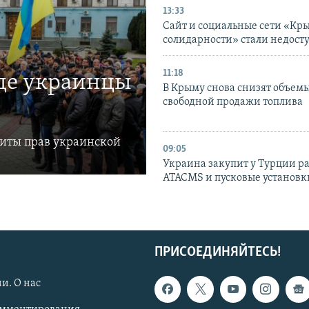
13:33
Сайт и социальные сети «Кр
солидарности» стали недост
11:18
где украинцы
В Крыму снова снизят объем
свободной продажи топлива
щиты прав украинской
09:05
Украина закупит у Турции р
ATACMS и пусковые установ
ПРИСОЕДИНЯЙТЕСЬ!
и. О нас