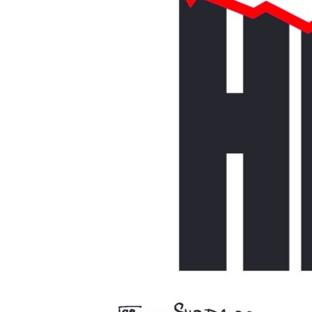
ПОБЕДИТЕЛЕЙ НЕ СУДЯТ?
КРЫМ.НЕПОКОРЕННЫЙ
ELIFBE
УКРАИНСКАЯ ПРОБЛЕМА КРЫМА