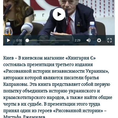
ПРИСОЕДИНЯЙТЕСЬ!
ПОБЕДИТЕЛЕЙ НЕ СУДЯТ?
No media source currently available
КРЫМ.НЕПОКОРЕННЫЙ
ELIFBE
УКРАИНСКАЯ ПРОБЛЕМА КРЫМА
Все сайты RFE/RL
0:00
2:29
Киев – В киевском магазине «Книгарня
Є»
состоялась презентация третьего издания
«Рисованной истории независимости Украины»,
авторами которой являются писатели братья
Капрановы. Эта книга представляет собой первую
попытку объединить историю украинского и
крымскотатарского народов, а также найти общие
черты в их судьбе. В презентации этого труда
принял один из героев «Рисованной истории» –
Мустафа Джемилев.