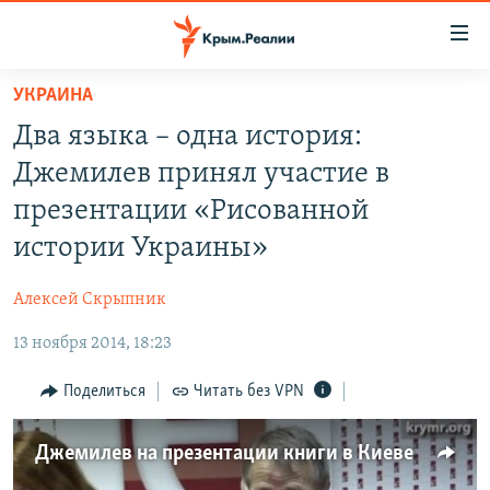
Доступность
ссылки
Вернуться
УКРАИНА
к
НОВОСТИ
Два языка – одна история:
основному
СПЕЦПРОЕКТЫ
содержанию
Джемилев принял участие в
ВОДА
Вернутся
ГРУЗ 200
презентации «Рисованной
к
ИСТОРИЯ
КАРТА ВОЕННЫХ ОБЪЕКТОВ КРЫМА
истории Украины»
главной
ЕЩЕ
11 ЛЕТ ОККУПАЦИИ КРЫМА. 11 ИСТОРИЙ СОПРОТИВЛЕНИЯ
навигации
Алексей Скрыпник
Вернутся
РАДІО СВОБОДА
ИНТЕРАКТИВ
к
13 ноября 2014, 18:23
КАК ОБОЙТИ БЛОКИРОВКУ
ИНФОГРАФИКА
поиску
Поделиться
Читать без VPN
ТЕЛЕПРОЕКТ КРЫМ.РЕАЛИИ
Українською
СОВЕТЫ ПРАВОЗАЩИТНИКОВ
Qırımtatar
Джемилев на презентации книги в Киеве
ПРОПАВШИЕ БЕЗ ВЕСТИ