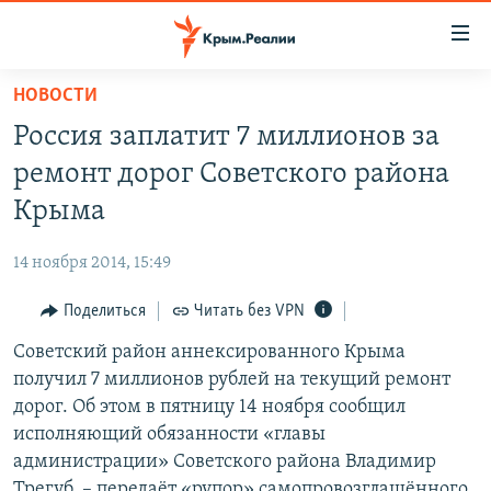
Доступность
ссылки
Вернуться
НОВОСТИ
к
НОВОСТИ
Россия заплатит 7 миллионов за
основному
СПЕЦПРОЕКТЫ
содержанию
ремонт дорог Советского района
ВОДА
Вернутся
ГРУЗ 200
Крыма
к
ИСТОРИЯ
КАРТА ВОЕННЫХ ОБЪЕКТОВ КРЫМА
главной
14 ноября 2014, 15:49
ЕЩЕ
11 ЛЕТ ОККУПАЦИИ КРЫМА. 11 ИСТОРИЙ СОПРОТИВЛЕНИЯ
навигации
Вернутся
Поделиться
Читать без VPN
РАДІО СВОБОДА
ИНТЕРАКТИВ
к
Советский район аннексированного Крыма
КАК ОБОЙТИ БЛОКИРОВКУ
ИНФОГРАФИКА
поиску
получил 7 миллионов рублей на текущий ремонт
ТЕЛЕПРОЕКТ КРЫМ.РЕАЛИИ
дорог. Об этом в пятницу 14 ноября сообщил
Українською
исполняющий обязанности «главы
СОВЕТЫ ПРАВОЗАЩИТНИКОВ
Qırımtatar
администрации» Советского района Владимир
ПРОПАВШИЕ БЕЗ ВЕСТИ
Трегуб, – передаёт «рупор» самопровозглашённого