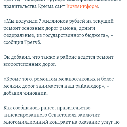
ПРИСОЕДИНЯЙТЕСЬ!
ПОБЕДИТЕЛЕЙ НЕ СУДЯТ?
правительства Крыма сайт
Крыминформ
.
КРЫМ.НЕПОКОРЕННЫЙ
«Мы получили 7 миллионов рублей на текущий
ELIFBE
ремонт основных дорог района, деньги
федеральные, из государственного бюджета», –
УКРАИНСКАЯ ПРОБЛЕМА КРЫМА
сообщил Трегуб.
Все сайты RFE/RL
Он добавил, что также в районе ведется ремонт
второстепенных дорог.
«Кроме того, ремонтом межпоселковых и более
мелких дорог занимается наш райавтодор», –
добавил чиновник.
Как сообщалось ранее, правительство
аннексированного Севастополя заключит
многомиллионный контракт на оказание услуг по