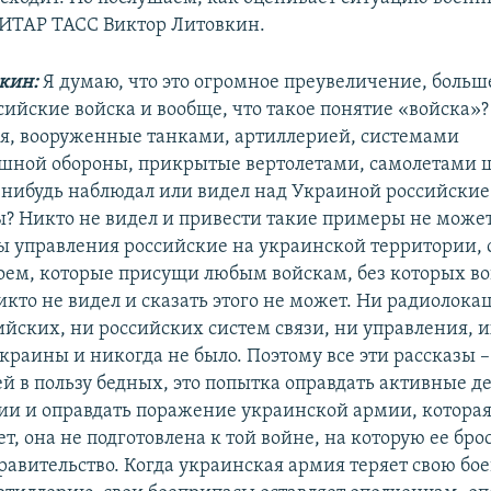
 ИТАР ТАСС Виктор Литовкин.
вкин:
Я думаю, что это огромное преувеличение, больше
сийские войска и вообще, что такое понятие «войска»?
я, вооруженные танками, артиллерией, системами
шной обороны, прикрытые вертолетами, самолетами 
-нибудь наблюдал или видел над Украиной российские
ы? Никто не видел и привести такие примеры не может
ы управления российские на украинской территории,
оем, которые присущи любым войскам, без которых во
икто не видел и сказать этого не может. Ни радиолок
ийских, ни российских систем связи, ни управления, и
раины и никогда не было. Поэтому все эти рассказы –
ей в пользу бедных, это попытка оправдать активные 
сии и оправдать поражение украинской армии, которая,
т, она не подготовлена к той войне, на которую ее бро
равительство. Когда украинская армия теряет свою бое