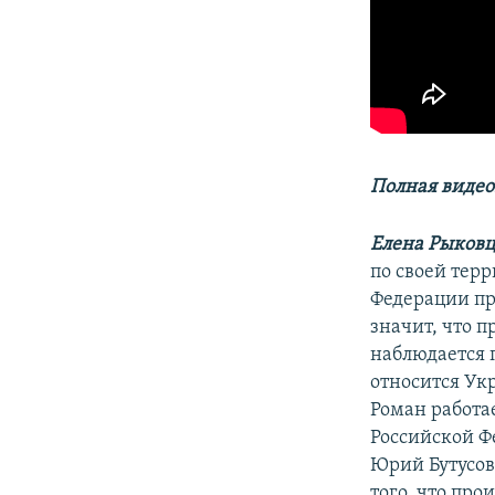
Полная виде
Елена Рыковц
по своей тер
Федерации пр
значит, что 
наблюдается 
относится Ук
Роман работа
Российской Ф
Юрий Бутусов
того, что пр