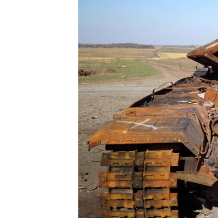
ПОБЕДИТЕЛЕЙ НЕ СУДЯТ?
КРЫМ.НЕПОКОРЕННЫЙ
ELIFBE
УКРАИНСКАЯ ПРОБЛЕМА КРЫМА