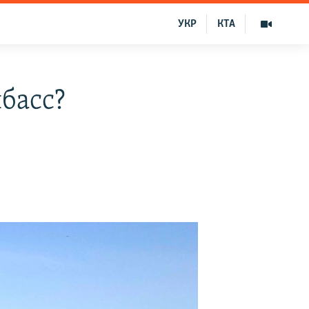
УКР
КТА
басс?