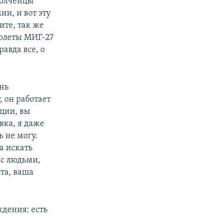
полченцы
ии, и вот эту
ите, так же
молеты МИГ-27
авда все, о
ень
 он работает
ции, вы
вка, я даже
ь не могу.
а искать
 с людьми,
та, ваша
дения: есть