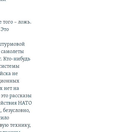
 того – ложь.
 Это
штурмовой
 самолеты
. Кто-нибудь
 системы
йска не
ационных
х нет на
 это рассказы
действия НАТО
 безусловно,
сило
вую технику,