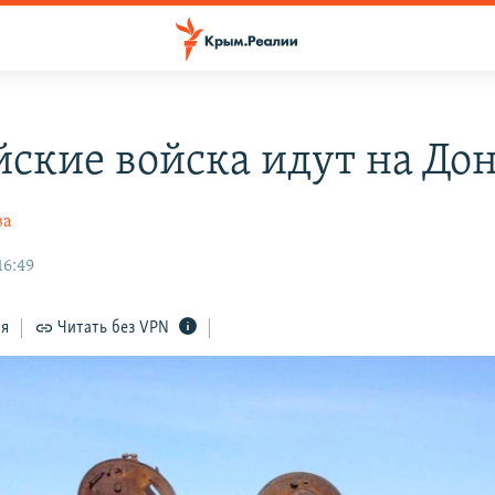
йские войска идут на Дон
ва
16:49
ся
Читать без VPN