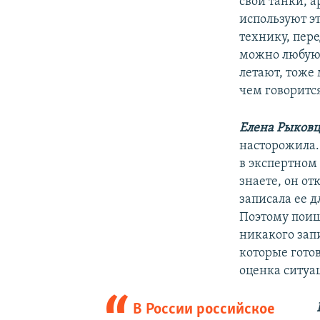
свои танки, 
используют эт
технику, пер
можно любую 
летают, тоже 
чем говоритс
Елена Рыковц
насторожила.
в экспертном
знаете, он от
записала ее д
Поэтому поищ
никакого зап
которые гото
оценка ситуа
В России российское