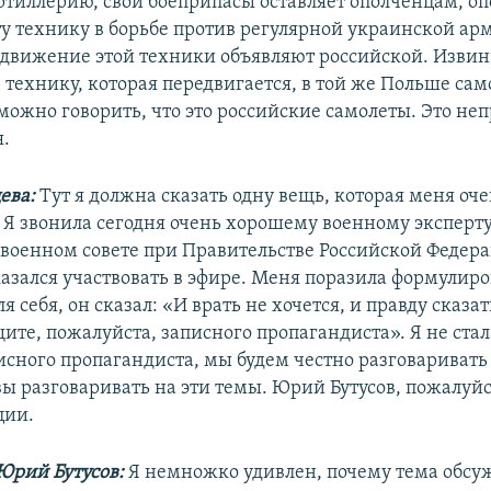
артиллерию, свои боеприпасы оставляет ополченцам, о
у технику в борьбе против регулярной украинской арм
едвижение этой техники объявляют российской. Извин
технику, которая передвигается, в той же Польше са
можно говорить, что это российские самолеты. Это непр
я.
ева:
Тут я должна сказать одну вещь, которая меня оч
 Я звонила сегодня очень хорошему военному эксперту,
 военном совете при Правительстве Российской Федера
казался участвовать в эфире. Меня поразила формулиро
ля себя, он сказал: «И врать не хочется, и правду сказат
ите, пожалуйста, записного пропагандиста». Я не стал
исного пропагандиста, мы будем честно разговаривать
вы разговаривать на эти темы. Юрий Бутусов, пожалуйс
ции.
Юрий Бутусов:
Я немножко удивлен, почему тема обсуж