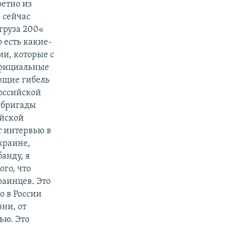
ретно из
 сейчас
«груза 200«
 есть какие-
ии, которые с
 официальные
ющие гибель
оссийской
 бригады
ийской
т интервью в
краине,
анду, я
ого, что
раинцев. Это
о в России
ни, от
ью. Это