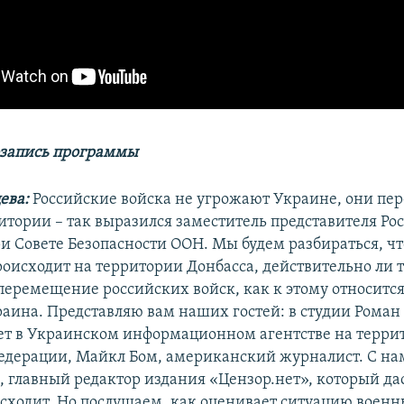
озапись программы
ева:
Российские войска не угрожают Украине, они п
ритории – так выразился заместитель представителя Ро
и Совете Безопасности ООН. Мы будем разбираться, чт
происходит на территории Донбасса, действительно ли 
перемещение российских войск, как к этому относится
раина. Представляю вам наших гостей: в студии Рома
ет в Украинском информационном агентстве на терри
едерации, Майкл Бом, американский журналист. С на
, главный редактор издания «Цензор.нет», который да
оисходит. Но послушаем, как оценивает ситуацию воен