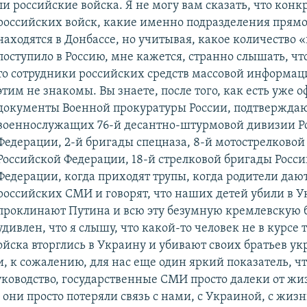
ли российские войска. Я не могу вам сказать, что конк
российских войск, какие именно подразделения прямо
находятся в Донбассе, но учитывая, какое количество 
поступило в Россию, мне кажется, странно слышать, что
то сотрудники российских средств массовой информац
этим не знакомы. Вы знаете, после того, как есть уже
документы Военной прокуратуры России, подтвержда
военнослужащих 76-й десантно-штурмовой дивизии Р
Федерации, 2-й бригады спецназа, 8-й мотострелковой
Российской Федерации, 18-й стрелковой бригады Росс
Федерации, когда приходят трупы, когда родители даю
российских СМИ и говорят, что наших детей убили в У
проклинают Путина и всю эту безумную кремлевскую б
удивлен, что я слышу, что какой-то человек не в курсе т
ойска вторглись в Украину и убивают своих братьев ук
, к сожалению, для нас еще один яркий показатель, чт
уководство, государственные СМИ просто далеки от жиз
 они просто потеряли связь с нами, с Украиной, с жизн