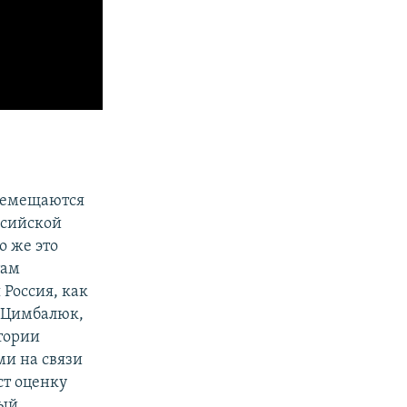
еремещаются
ссийской
о же это
там
 Россия, как
н Цимбалюк,
тории
ми на связи
ст оценку
ный