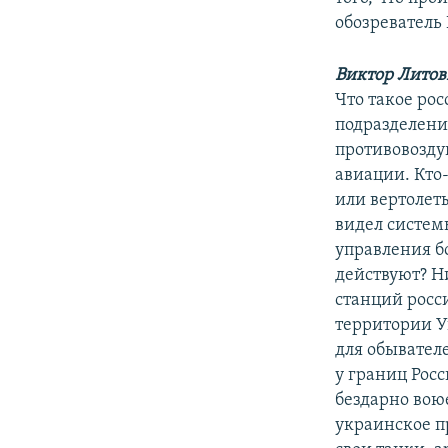
обозреватель
Виктор Лито
Что такое рос
подразделени
противовозду
авиации. Кто
или вертолет
видел систем
управления б
действуют? Н
станций росс
территории Ук
для обывател
у границ Рос
бездарно воюе
украинское п