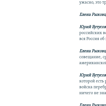
ужасно, это т
Елена Рыковц
Юрий Бутусов
российских во
вся Россия об
Елена Рыковц
совещание, с
американской 
Юрий Бутусов
которой есть
войска переб
ничего не зна
Елена Рыковц