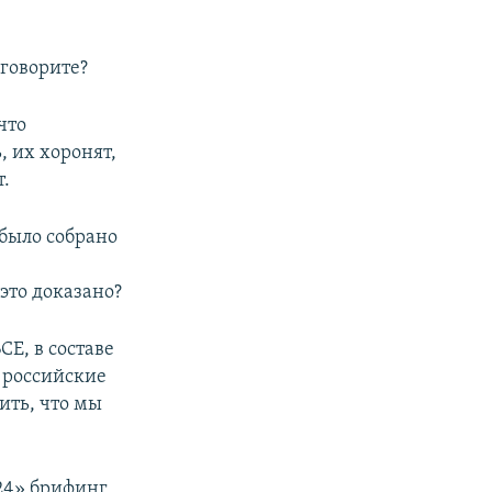
 говорите?
что
, их хоронят,
т.
было собрано
это доказано?
Е, в составе
о российские
ить, что мы
-24» брифинг