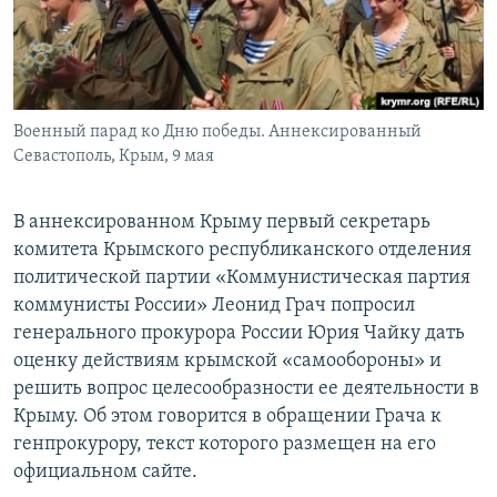
ПРИСОЕДИНЯЙТЕСЬ!
ПОБЕДИТЕЛЕЙ НЕ СУДЯТ?
КРЫМ.НЕПОКОРЕННЫЙ
ELIFBE
Военный парад ко Дню победы. Аннексированный
УКРАИНСКАЯ ПРОБЛЕМА КРЫМА
Севастополь, Крым, 9 мая
Все сайты RFE/RL
В аннексированном Крыму первый секретарь
комитета Крымского республиканского отделения
политической партии «Коммунистическая партия
коммунисты России» Леонид Грач попросил
генерального прокурора России Юрия Чайку дать
оценку действиям крымской «самообороны» и
решить вопрос целесообразности ее деятельности в
Крыму. Об этом говорится в обращении Грача к
генпрокурору, текст которого размещен на его
официальном сайте.