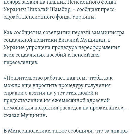
ноября заявил начальник Пенсионного фонда
ПРИСОЕДИНЯЙТЕСЬ!
ПОБЕДИТЕЛЕЙ НЕ СУДЯТ?
Украины Николай Шамбир, – сообщает пресс-
КРЫМ.НЕПОКОРЕННЫЙ
служба Пенсионного фонда Украины.
ELIFBE
Как сообщил на совещании первый замминистра
УКРАИНСКАЯ ПРОБЛЕМА КРЫМА
социальной политики Виталий Мущинин, в
Все сайты RFE/RL
Украине упрощена процедура переоформления
всех социальных пособий и пенсий для
переселенцев.
«Правительство работает над тем, чтобы как
можно еще упростить процедуру получения
справки о взятии на учет этих людей и
предоставления им ежемесячной адресной
помощи для покрытия расходов на проживание», –
сказал Мущинин.
В Минсоцполитики также сообщили, что за январь-