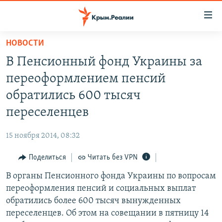
Доступность
ссылки
Вернуться
НОВОСТИ
к
НОВОСТИ
В Пенсионный фонд Украины за
основному
СПЕЦПРОЕКТЫ
содержанию
переоформлением пенсий
ВОДА
Вернутся
ГРУЗ 200
обратились 600 тысяч
к
ИСТОРИЯ
КАРТА ВОЕННЫХ ОБЪЕКТОВ КРЫМА
переселенцев
главной
ЕЩЕ
11 ЛЕТ ОККУПАЦИИ КРЫМА. 11 ИСТОРИЙ СОПРОТИВЛЕНИЯ
навигации
15 ноября 2014, 08:32
Вернутся
РАДІО СВОБОДА
ИНТЕРАКТИВ
к
Поделиться
Читать без VPN
КАК ОБОЙТИ БЛОКИРОВКУ
ИНФОГРАФИКА
поиску
В органы Пенсионного фонда Украины по вопросам
ТЕЛЕПРОЕКТ КРЫМ.РЕАЛИИ
Українською
переоформления пенсий и социальных выплат
СОВЕТЫ ПРАВОЗАЩИТНИКОВ
обратились более 600 тысяч вынужденных
Qırımtatar
переселенцев. Об этом на совещании в пятницу 14
ПРОПАВШИЕ БЕЗ ВЕСТИ