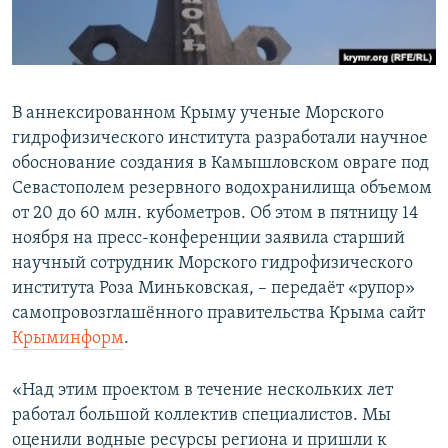
ПРИСОЕДИНЯЙТЕСЬ!
ПОБЕДИТЕЛЕЙ НЕ СУДЯТ?
КРЫМ.НЕПОКОРЕННЫЙ
ELIFBE
В аннексированном Крыму ученые Морского
УКРАИНСКАЯ ПРОБЛЕМА КРЫМА
гидрофизического института разработали научное
Все сайты RFE/RL
обоснование создания в Камышловском овраге под
Севастополем резервного водохранилища объемом
от 20 до 60 млн. кубометров. Об этом в пятницу 14
ноября на пресс-конференции заявила старший
научный сотрудник Морского гидрофизического
института Роза Миньковская, – передаёт «рупор»
самопровозглашённого правительства Крыма сайт
Крыминформ
.
«Над этим проектом в течение нескольких лет
работал большой коллектив специалистов. Мы
оценили водные ресурсы региона и пришли к