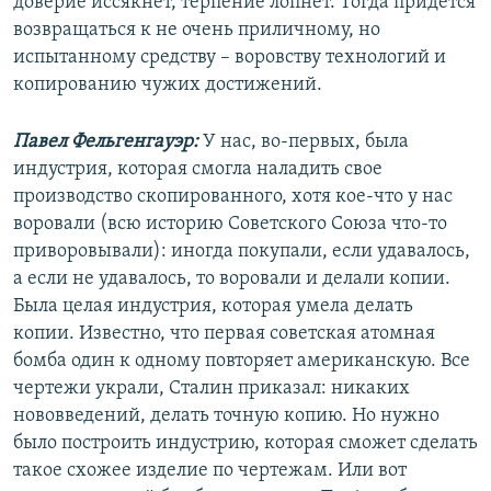
доверие иссякнет, терпение лопнет. Тогда придется
возвращаться к не очень приличному, но
испытанному средству – воровству технологий и
копированию чужих достижений.
Павел Фельгенгауэр:
У нас, во-первых, была
индустрия, которая смогла наладить свое
производство скопированного, хотя кое-что у нас
воровали (всю историю Советского Союза что-то
приворовывали): иногда покупали, если удавалось,
а если не удавалось, то воровали и делали копии.
Была целая индустрия, которая умела делать
копии. Известно, что первая советская атомная
бомба один к одному повторяет американскую. Все
чертежи украли, Сталин приказал: никаких
нововведений, делать точную копию. Но нужно
было построить индустрию, которая сможет сделать
такое схожее изделие по чертежам. Или вот