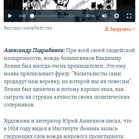
ПРИСОЕДИНЯЙТЕСЬ!
ПОБЕДИТЕЛЕЙ НЕ СУДЯТ?
0:00
30:00
КРЫМ.НЕПОКОРЕННЫЙ
ELIFBE
Выгоды самоубийства
Загрузить
УКРАИНСКАЯ ПРОБЛЕМА КРЫМА
Все сайты RFE/RL
Александр Подрабинек:
При всей своей злодейской
изощренности, вождь большевиков Владимир
Ленин был иногда очень проницателен. Это ему
молва приписывает фразу: "Капиталисты сами
продадут нам веревку, на которой мы их повесим".
Ленин был циничен и потому хорошо знал, как
сыграть на струнах алчности своих политических
соперников.
Художник и литератор Юрий Анненков писал, что
в 1924 году видел в Институте Ленина запись
следующих слов вождя мирового пролетариата: