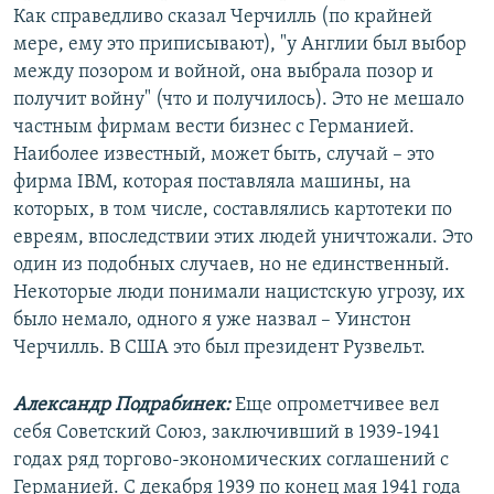
Как справедливо сказал Черчилль (по крайней
мере, ему это приписывают), "у Англии был выбор
между позором и войной, она выбрала позор и
получит войну" (что и получилось). Это не мешало
частным фирмам вести бизнес с Германией.
Наиболее известный, может быть, случай – это
фирма IBM, которая поставляла машины, на
которых, в том числе, составлялись картотеки по
евреям, впоследствии этих людей уничтожали. Это
один из подобных случаев, но не единственный.
Некоторые люди понимали нацистскую угрозу, их
было немало, одного я уже назвал – Уинстон
Черчилль. В США это был президент Рузвельт.
Александр Подрабинек:
Еще опрометчивее вел
себя Советский Союз, заключивший в 1939-1941
годах ряд торгово-экономических соглашений с
Германией. С декабря 1939 по конец мая 1941 года