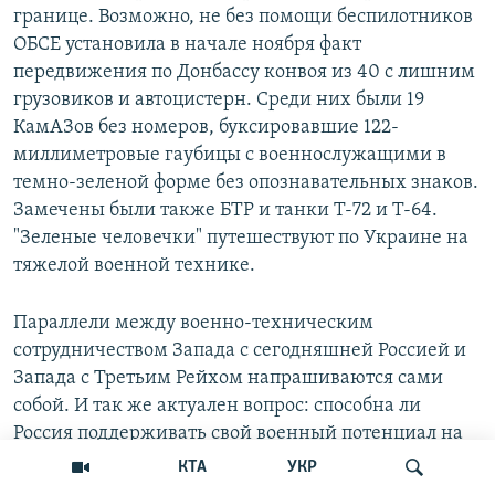
границе. Возможно, не без помощи беспилотников
ОБСЕ установила в начале ноября факт
передвижения по Донбассу конвоя из 40 с лишним
грузовиков и автоцистерн. Среди них были 19
КамАЗов без номеров, буксировавшие 122-
миллиметровые гаубицы с военнослужащими в
темно-зеленой форме без опознавательных знаков.
Замечены были также БТР и танки Т-72 и Т-64.
"Зеленые человечки" путешествуют по Украине на
тяжелой военной технике.
Параллели между военно-техническим
сотрудничеством Запада с сегодняшней Россией и
Запада с Третьим Рейхом напрашиваются сами
собой. И так же актуален вопрос: способна ли
Россия поддерживать свой военный потенциал на
приемлемом уровне в условиях нарастающей
КТА
УКР
экономической изоляции?