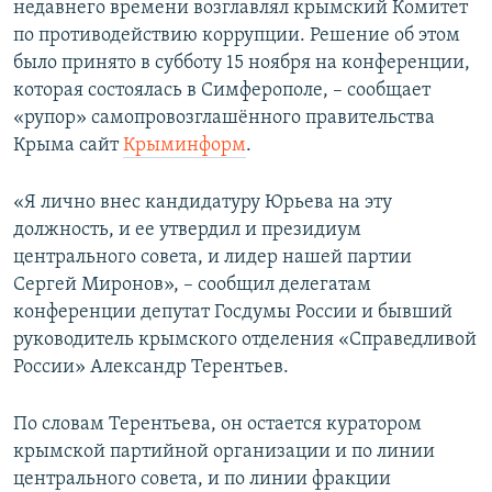
недавнего времени возглавлял крымский Комитет
ПРИСОЕДИНЯЙТЕСЬ!
ПОБЕДИТЕЛЕЙ НЕ СУДЯТ?
по противодействию коррупции. Решение об этом
КРЫМ.НЕПОКОРЕННЫЙ
было принято в субботу 15 ноября на конференции,
которая состоялась в Симферополе, – сообщает
ELIFBE
«рупор» самопровозглашённого правительства
УКРАИНСКАЯ ПРОБЛЕМА КРЫМА
Крыма сайт
Крыминформ
.
Все сайты RFE/RL
«Я лично внес кандидатуру Юрьева на эту
должность, и ее утвердил и президиум
центрального совета, и лидер нашей партии
Сергей Миронов», – сообщил делегатам
конференции депутат Госдумы России и бывший
руководитель крымского отделения «Справедливой
России» Александр Терентьев.
По словам Терентьева, он остается куратором
крымской партийной организации и по линии
центрального совета, и по линии фракции