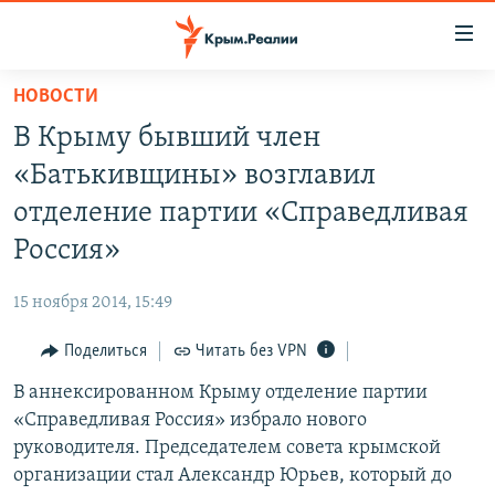
Доступность
ссылки
Вернуться
НОВОСТИ
к
НОВОСТИ
В Крыму бывший член
основному
СПЕЦПРОЕКТЫ
содержанию
«Батькивщины» возглавил
ВОДА
Вернутся
ГРУЗ 200
отделение партии «Справедливая
к
ИСТОРИЯ
КАРТА ВОЕННЫХ ОБЪЕКТОВ КРЫМА
Россия»
главной
ЕЩЕ
11 ЛЕТ ОККУПАЦИИ КРЫМА. 11 ИСТОРИЙ СОПРОТИВЛЕНИЯ
навигации
15 ноября 2014, 15:49
Вернутся
РАДІО СВОБОДА
ИНТЕРАКТИВ
к
Поделиться
Читать без VPN
КАК ОБОЙТИ БЛОКИРОВКУ
ИНФОГРАФИКА
поиску
В аннексированном Крыму отделение партии
ТЕЛЕПРОЕКТ КРЫМ.РЕАЛИИ
Українською
«Справедливая Россия» избрало нового
СОВЕТЫ ПРАВОЗАЩИТНИКОВ
руководителя. Председателем совета крымской
Qırımtatar
организации стал Александр Юрьев, который до
ПРОПАВШИЕ БЕЗ ВЕСТИ