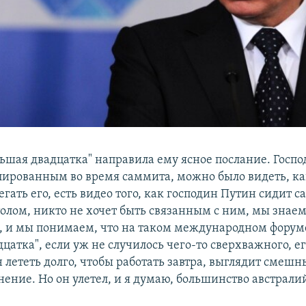
льшая двадцатка" направила ему ясное послание. Госп
лированным во время саммита, можно было видеть, к
гать его, есть видео того, как господин Путин сидит са
олом, никто не хочет быть связанным с ним, мы знаем,
, и мы понимаем, что на таком международном форум
цатка", если уж не случилось чего-то сверхважного, е
 лететь долго, чтобы работать завтра, выглядит смешн
нение. Но он улетел, и я думаю, большинство австрали