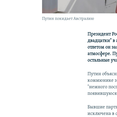
Путин покидает Австралию
Президент Ро
двадцатки" в
отлетом он за
атмосфере. П
остальные уч
Путин объясн
коммюнике за
"немного пос
появившуюся 
Бывшие партн
исключена в 