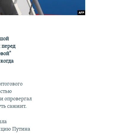
ьшой
 перед
овой"
 когда
.
итогового
остью
ии опровергал
ть саммит.
ыла
зицию Путина