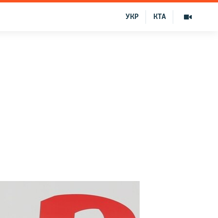
УКР
КТА