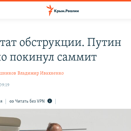
ьтат обструкции. Путин
о покинул саммит
ышников
Владимир Ивахненко
09:19
ся
Читать без VPN