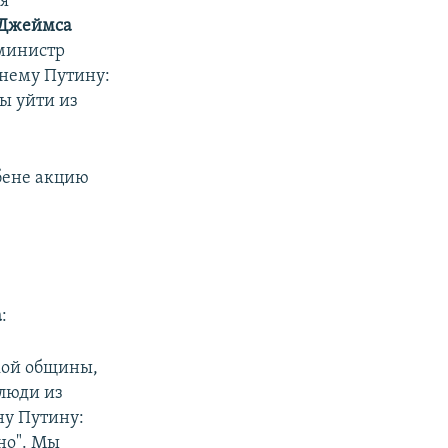
ся
Джеймса
-министр
 нему Путину:
ны уйти из
бене акцию
а
:
ской общины,
 люди из
ну Путину:
но". Мы