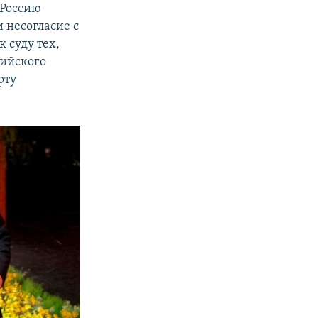
 Россию
 несогласие с
 суду тех,
зийского
рту