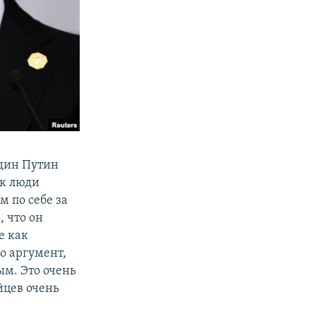
один Путин
ак люди
м по себе за
 что он
е как
го аргумент,
ым. Это очень
йцев очень