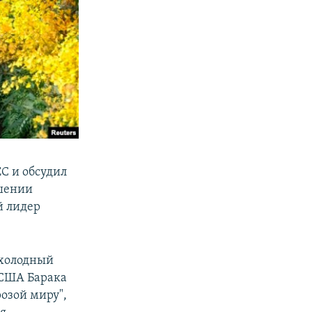
ЕС и обсудил
ошении
й лидер
 холодный
 США Барака
розой миру",