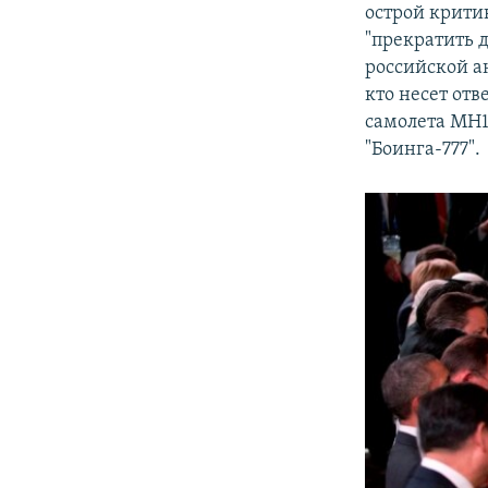
острой крити
"прекратить 
российской а
кто несет от
самолета MH1
"Боинга-777".