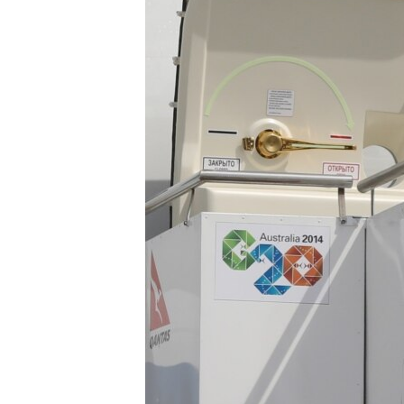
ПОБЕДИТЕЛЕЙ НЕ СУДЯТ?
КРЫМ.НЕПОКОРЕННЫЙ
ELIFBE
УКРАИНСКАЯ ПРОБЛЕМА КРЫМА