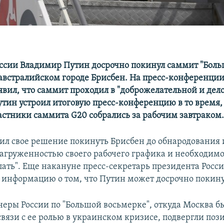
ссии Владимир Путин досрочно покинул саммит "Бол
 австралийском городе Брисбен. На пресс-конференции
явил, что саммит проходил в "доброжелательной и дел
утин устроил итоговую пресс-конференцию в то время,
астники саммита G20 собрались за рабочим завтраком
ил свое решение покинуть Брисбен до обнародования 
груженностью своего рабочего графика и необходим
пать". Еще накануне пресс-секретарь президента Росс
информацию о том, что Путин может досрочно покину
еры России по "Большой восьмерке", откуда Москва б
связи с ее ролью в украинском кризисе, подвергли по