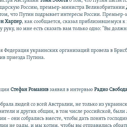
истра Австралии
Тони Эббота
о том, что Путин пытает
 царскую Россию, премьер-министра Великобритании
 том, что Путин подрывает интересы России. Премьер
ен Харпер
, как сообщается, сказал приблизившемуся к
 руку, но мне есть сказать вам только одно: "Вы долж
я Федерация украинских организаций провела в Брис
тив приезда Путина.
ации
Стефан Романив
заявил в интервью
Радио Свобод
обрала людей со всей Австралии, не только из украин
вители и других общин, в том числе российской, были
ии – они собрались вместе, чтобы дать понять господи
алии не рады, и мы хотим, чтобы вы отправились обрат