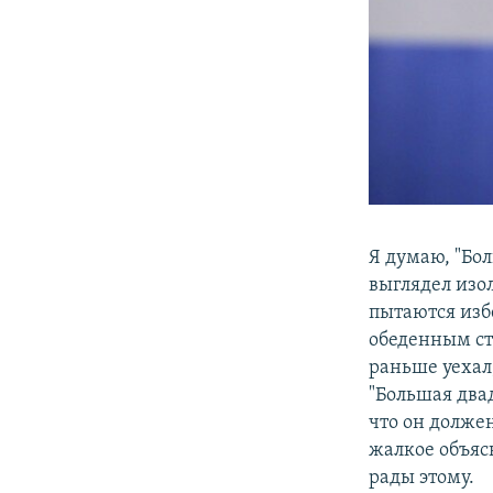
Я думаю, "Бо
выглядел изо
пытаются избе
обеденным ст
раньше уехал
"Большая двад
что он должен
жалкое объяс
рады этому.