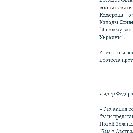
премьер-мин
восстановить
Кэмерона
– о
Канады
Стив
"Я пожму вашу
Украины".
Австралийска
протеста про
Лидер Федер
– Эта акция с
были предста
Новой Зеланд
"Вам в Австр