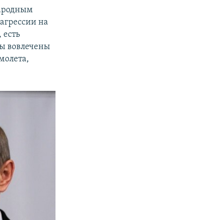
народным
 агрессии на
 есть
ты вовлечены
молета,