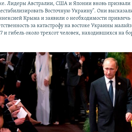
ке. Лидеры Австралии, США и Японии вновь призвали
дестабилизировать Восточную Украину". Они высказали
ннексией Крыма и заявили о необходимости привлечь к
ветственность за катастрофу на востоке Украины малай
7 и гибель около трехсот человек, находившихся на бо