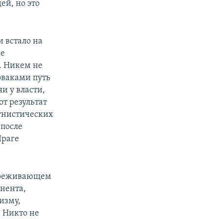
ей, но это
и встало на
не
. Никем не
оваками путь
яи у власти,
от результат
мунистических
 после
Праге
переживающем
нента,
изму,
 Никто не