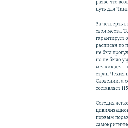
разве что воз
путь для Чинг
За четверть в
свои места. Т
гарантирует 
расписан по 
не был прогул
но не было уз
мелких дел: 
стран Чехия н
Словении, а с
составляет 11
Сегодня легк
цивилизацион
первым пораж
самокритично