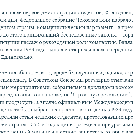
сяц после первой демонстрации студентов, 25-я годов
 эти дни, Федеральное собрание Чехословакии избрало
дентом страны. Коммунистический парламент – в преж
о до этого принимавший бесчеловечные законы, – тор
ституции пассаж о руководящей роли компартии. Вацла
ко весной 1989 года вышел из тюрьмы после очередной 
 Единогласно!
чения обстоятельств, вроде бы случайных, однако, ск
символику. В Советском Союзе мы регулярно отмечали
ыми мероприятиями, собраниями и докладами комсо
праздновали, конечно же, не "бархатную революцию",
ли предвидеть, а вполне официальный Международны
 день-то был выбран неспроста – в этот день в 1939 го
треляли сотни чешских студентов, протестовавших пр
оей страны. К 50-й годовщине трагедии и приурочила
жественный митинг и шествие, запретить которые вла