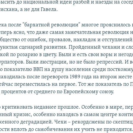
высить до национальной идеи разбой и наезды на сосед
исхана, а не для Гавела.
ека после "бархатной революции" многое прояснилось 
еперь ясно, что даже самая замечательная революция 
общество от ошибок, провалов, накладок и отступлений
пунктам сценарий развития. Пройденный чехами и сл
кой по розарию в цвету. Были и есть свои воры и негод
урпаторов. Были люстрации, но не было репрессий. И в
по показателю ВВП на душу населения среди постком
аходилась после переворота 1989 года на втором месте
ейчас переместилась на первое. Тот же показатель по 
5 процентов от среднего по Европейскому союзу.
о критиковать недавнее прошлое. Особенно в мире, 
ный кризис, особенно находясь в самом центре конти
енного деградацией. Чехи – рекордсмены по скептиц
сти вплоть до самобичевания их учить не приходится.