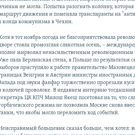
чинам не могла. Попытка разогнать колонну, которая
маршрут движения и поменяла транспаранты на "ан
м конца коммунизма в Чехии.
Хотя в тот ноябрь погода не благоприятствовала револ
дворе стояла промозглая слякотная осень, – междуна
вполне мирволил ненасильственным революционным 
Уже пала Берлинская стена, в Польше по результатам 
выборов приступило к работе правительство Мазовецко
границах Венгрии и Австрии министры иностранных д
Запада под звуки фанфар торжественно прорезали ку
в колючей проволоке. В недавнем интервью тогдашни
секретарь ЦК КПЧ Милош Якеш посетовал на то, что сл
горбачевского режима не позволила Москве снова ввес
танки, что якобы могло переломить ход событий.
Неисправимый большевик сказал больше, чем хотел: в