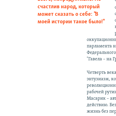
счастлив народ, который
может сказать о себе: "В
моей истории такое было!"
оккупационны
парламента не
Федерального
"Гавела – на Г
Четверть век
энтузиазм, к
революционны
рабочей рути
Масарик – авт
действию. Без
жизнь без пе