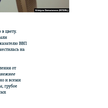
в цвету.
Были
оказателю ВВП
местилась на
ления от
н нежнее
вно и всеми
ы, грубое
ных