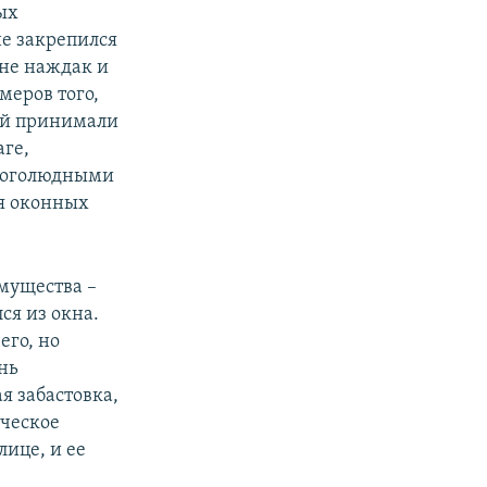
ых
не закрепился
 не наждак и
меров того,
рой принимали
ге,
многолюдными
ья оконных
имущества –
ся из окна.
его, но
нь
я забастовка,
ическое
лице, и ее