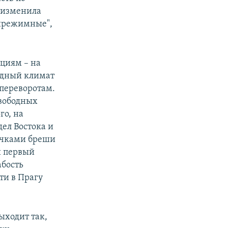
 изменила
тирежимные",
юциям – на
родный климат
переворотам.
свободных
го, на
ел Востока и
сачками бреши
й первый
абость
ти в Прагу
ыходит так,