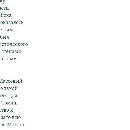
жку
исты
ойска
оказалось
Режим
 был
истического
д стенами
рантами
 Массовый
о такой
илы для
т Томаш
ство к
 зато всю
ься. Можно