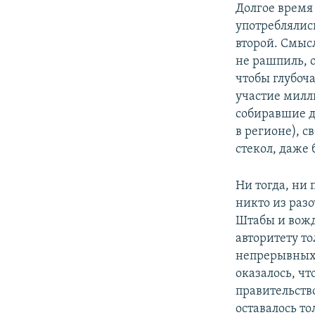
Долгое время
употреблялись
второй. Смыс
не рашпиль, о
чтобы глубоч
участие милл
собиравшие д
в регионе), с
стекол, даже 
Ни тогда, ни 
никто из разо
Штабы и вожди
авторитету т
непрерывных 
оказалось, чт
правительство
оставалось то