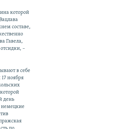
щина которой
 Вацлава
нем составе,
жественно
ва Гавела,
отсидки, –
рывают в себе
 17 ноября
мольских
 которой
й день
ду немецкие
отив
 пражская
сть по