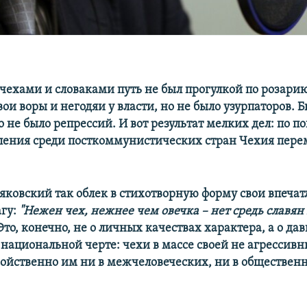
ехами и словаками путь не был прогулкой по розарию 
вои воры и негодяи у власти, но не было узурпаторов. 
 не было репрессий. И вот результат мелких дел: по п
ления среди посткоммунистических стран Чехия пере
ковский так облек в стихотворную форму свои впечат
агу:
"Нежен чех, нежнее чем овечка – нет средь славя
то, конечно, не о личных качествах характера, а о да
национальной черте: чехи в массе своей не агрессивн
войственно им ни в межчеловеческих, ни в обществен