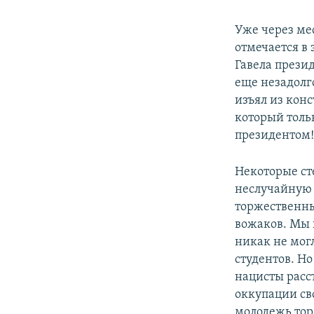
Уже через ме
отмечается в
Гавела прези
еще незадолг
изъял из кон
который толь
президентом!
Некоторые сте
неслучайную 
торжественн
вожаков. Мы 
никак не мог
студентов. Но
нацисты расс
оккупации св
молодежь тор