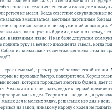
что на собственные силы, на свою армию и на поддер
собственного населения чешские и словацкие коммун
опереться не могли. Когда советские оккупационные в
отказались вмешиваться, местным партийным бонзам 
нечего противопоставить невооруженной оппозиции. 
развалился, как карточный домик, именно потому, что
м, навязанным извне. И как было депутатам коммун
 поднять руку за вечного диссидента Гавела, когда по
 Собрания колыхалась тысячеголовая толпа с транспа
рад!"?
а – срок немалый, треть средней человеческой жизни.
оторый не проходит быстро, подозрителен. Хорош тольк
й порыв, который порождает энергию будней, дает с
ны. Чехам ли этого не знать, ведь их первый президен
ор теории малых дел. Теория эта – не догма, а руковод
 малых дел и мелких задач, решаемых изо дня в день,
рерывов на запои, никакому народу с колен не поднят