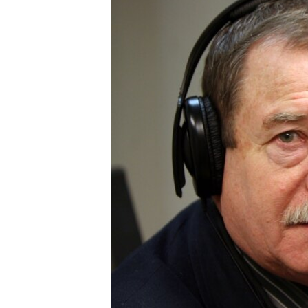
ПОБЕДИТЕЛЕЙ НЕ СУДЯТ?
КРЫМ.НЕПОКОРЕННЫЙ
ELIFBE
УКРАИНСКАЯ ПРОБЛЕМА КРЫМА