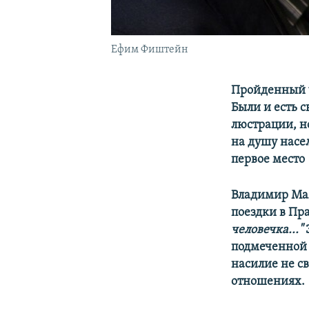
Ефим Фиштейн
Пройденный ч
Были и есть с
люстрации, но
на душу насе
первое место
Владимир Мая
поездки в Пр
человечка..."
Э
подмеченной 
насилие не с
отношениях.