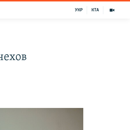
УКР
КТА
чехов