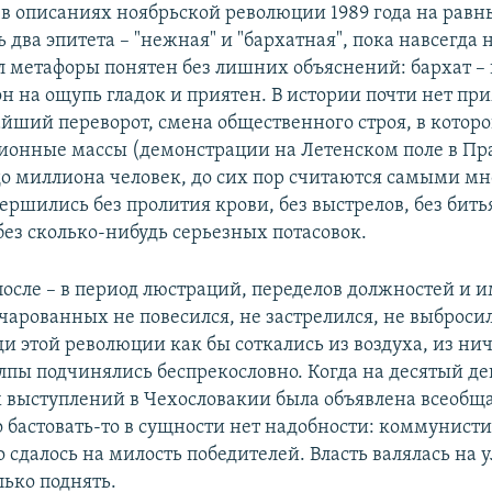
 в описаниях ноябрьской революции 1989 года на равн
 два эпитета – "нежная" и "бархатная", пока навсегда 
л метафоры понятен без лишних объяснений: бархат –
н на ощупь гладок и приятен. В истории почти нет при
айший переворот, смена общественного строя, в кото
ионные массы (демонстрации на Летенском поле в Пра
о миллиона человек, до сих пор считаются самыми 
вершились без пролития крови, без выстрелов, без бит
без сколько-нибудь серьезных потасовок.
после – в период люстраций, переделов должностей и 
чарованных не повесился, не застрелился, не выбросил
 этой революции как бы соткались из воздуха, из нич
олпы подчинялись беспрекословно. Когда на десятый де
выступлений в Чехословакии была объявлена всеобща
о бастовать-то в сущности нет надобности: коммунист
 сдалось на милость победителей. Власть валялась на у
лько поднять.