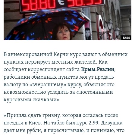
ПРИСОЕДИНЯЙТЕСЬ!
ПОБЕДИТЕЛЕЙ НЕ СУДЯТ?
КРЫМ.НЕПОКОРЕННЫЙ
ELIFBE
УКРАИНСКАЯ ПРОБЛЕМА КРЫМА
Все сайты RFE/RL
В аннексированной Керчи курс валют в обменных
пунктах нервирует местных жителей. Как
сообщает корреспондент сайта
Крым.Реалии
,
работники обменных пунктов могут продать
валюту по «вчерашнему» курсу, объясняя это
невозможностью уследить за «постоянными
курсовыми скачками»
«Пришла сдать гривну, которая осталась после
поездки в Киев. На табло был курс 2,99. Девушка
дает мне рубли, я пересчитываю, и понимаю, что