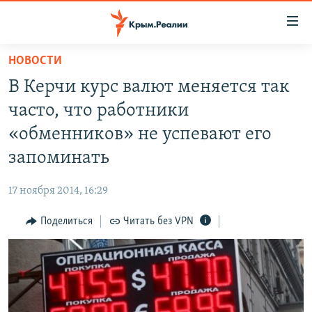
Доступность
ссылки
Вернуться
НОВОСТИ
к
НОВОСТИ
В Керчи курс валют меняется так
основному
СПЕЦПРОЕКТЫ
содержанию
часто, что работники
ВОДА
Вернутся
ГРУЗ 200
«обменников» не успевают его
к
ИСТОРИЯ
КАРТА ВОЕННЫХ ОБЪЕКТОВ КРЫМА
запоминать
главной
ЕЩЕ
11 ЛЕТ ОККУПАЦИИ КРЫМА. 11 ИСТОРИЙ СОПРОТИВЛЕНИЯ
навигации
17 ноября 2014, 16:29
Вернутся
РАДІО СВОБОДА
ИНТЕРАКТИВ
к
Поделиться
Читать без VPN
КАК ОБОЙТИ БЛОКИРОВКУ
ИНФОГРАФИКА
поиску
ТЕЛЕПРОЕКТ КРЫМ.РЕАЛИИ
Українською
СОВЕТЫ ПРАВОЗАЩИТНИКОВ
Qırımtatar
ПРОПАВШИЕ БЕЗ ВЕСТИ