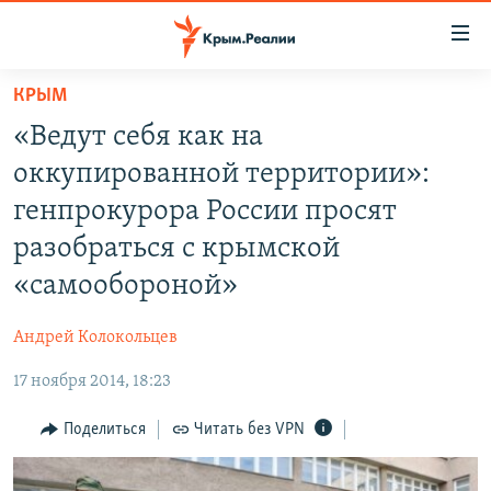
Доступность
ссылки
Вернуться
КРЫМ
к
НОВОСТИ
«Ведут себя как на
основному
СПЕЦПРОЕКТЫ
содержанию
оккупированной территории»:
ВОДА
Вернутся
ГРУЗ 200
генпрокурора России просят
к
ИСТОРИЯ
КАРТА ВОЕННЫХ ОБЪЕКТОВ КРЫМА
разобраться с крымской
главной
ЕЩЕ
11 ЛЕТ ОККУПАЦИИ КРЫМА. 11 ИСТОРИЙ СОПРОТИВЛЕНИЯ
навигации
«самообороной»
Вернутся
РАДІО СВОБОДА
ИНТЕРАКТИВ
к
Андрей Колокольцев
КАК ОБОЙТИ БЛОКИРОВКУ
ИНФОГРАФИКА
поиску
17 ноября 2014, 18:23
ТЕЛЕПРОЕКТ КРЫМ.РЕАЛИИ
Українською
Поделиться
Читать без VPN
СОВЕТЫ ПРАВОЗАЩИТНИКОВ
Qırımtatar
ПРОПАВШИЕ БЕЗ ВЕСТИ