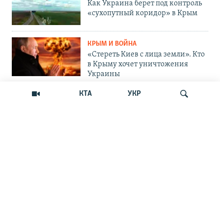
Как Украина берет под контроль
«сухопутный коридор» в Крым
КРЫМ И ВОЙНА
«Стереть Киев с лица земли». Кто
в Крыму хочет уничтожения
Украины
КТА
УКР
ОБЩЕСТВО
Как Россия «мотивирует»
крымских абитуриентов
поступать в вузы Украины
Искать
ОБЩЕСТВО
Война на пляжах и тотальный
контроль: главные вызовы
курортного сезона-2026 в Крыму
ОБЩЕСТВО
«Отдых с талонами на бензин»: