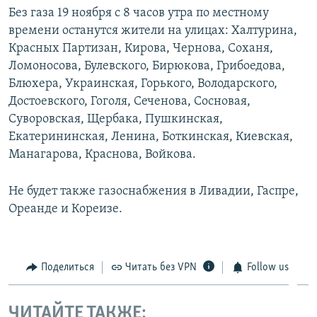
Без газа 19 ноября с 8 часов утра по местному
ПРИСОЕДИНЯЙТЕСЬ!
ПОБЕДИТЕЛЕЙ НЕ СУДЯТ?
времени останутся жители на улицах: Халтурина,
КРЫМ.НЕПОКОРЕННЫЙ
Красных Партизан, Кирова, Чернова, Соханя,
ELIFBE
Ломоносова, Булевского, Бирюкова, Грибоедова,
Блюхера, Украинская, Горького, Володарского,
УКРАИНСКАЯ ПРОБЛЕМА КРЫМА
Достоевского, Гоголя, Сеченова, Сосновая,
Все сайты RFE/RL
Суворовская, Щербака, Пушкинская,
Екатерининская, Ленина, Боткинская, Киевская,
Манагарова, Краснова, Войкова.
Не будет также газоснабжения в Ливадии, Гаспре,
Ореанде и Кореизе.
Поделиться
Читать без VPN
Follow us
ЧИТАЙТЕ ТАКЖЕ: