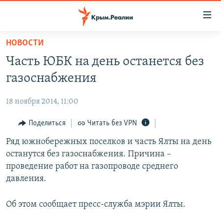
Доступность
ссылки
Вернуться
НОВОСТИ
к
НОВОСТИ
Часть ЮБК на день останется без
основному
СПЕЦПРОЕКТЫ
содержанию
газоснабжения
ВОДА
Вернутся
ГРУЗ 200
к
18 ноября 2014, 11:00
ИСТОРИЯ
КАРТА ВОЕННЫХ ОБЪЕКТОВ КРЫМА
главной
ЕЩЕ
Поделиться
Читать без VPN
11 ЛЕТ ОККУПАЦИИ КРЫМА. 11 ИСТОРИЙ СОПРОТИВЛЕНИЯ
навигации
Вернутся
РАДІО СВОБОДА
Ряд южнобережных поселков и часть Ялты на день
ИНТЕРАКТИВ
к
останутся без газоснабжения. Причина –
КАК ОБОЙТИ БЛОКИРОВКУ
ИНФОГРАФИКА
поиску
проведение работ на газопроводе среднего
ТЕЛЕПРОЕКТ КРЫМ.РЕАЛИИ
давления.
Українською
СОВЕТЫ ПРАВОЗАЩИТНИКОВ
Qırımtatar
Об этом сообщает пресс-служба мэрии Ялты.
ПРОПАВШИЕ БЕЗ ВЕСТИ