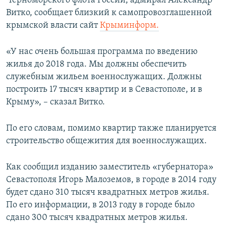
Черноморского флота России, адмирал Александр
ПРИСОЕДИНЯЙТЕСЬ!
ПОБЕДИТЕЛЕЙ НЕ СУДЯТ?
Витко, сообщает близкий к самопровозглашенной
крымской власти сайт
Крыминформ.
КРЫМ.НЕПОКОРЕННЫЙ
ELIFBE
«У нас очень большая программа по введению
жилья до 2018 года. Мы должны обеспечить
УКРАИНСКАЯ ПРОБЛЕМА КРЫМА
служебным жильем военнослужащих. Должны
Все сайты RFE/RL
построить 17 тысяч квартир и в Севастополе, и в
Крыму», – сказал Витко.
По его словам, помимо квартир также планируется
строительство общежития для военнослужащих.
Как сообщил изданию заместитель «губернатора»
Севастополя Игорь Малоземов, в городе в 2014 году
будет сдано 310 тысяч квадратных метров жилья.
По его информации, в 2013 году в городе было
сдано 300 тысяч квадратных метров жилья.