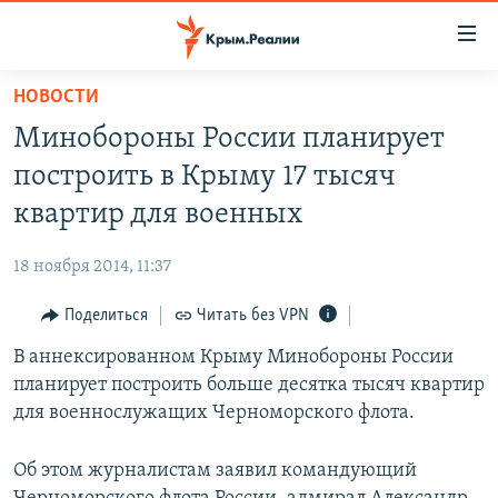
Доступность
ссылки
Вернуться
НОВОСТИ
к
НОВОСТИ
Минобороны России планирует
основному
СПЕЦПРОЕКТЫ
содержанию
построить в Крыму 17 тысяч
ВОДА
Вернутся
ГРУЗ 200
квартир для военных
к
ИСТОРИЯ
КАРТА ВОЕННЫХ ОБЪЕКТОВ КРЫМА
главной
18 ноября 2014, 11:37
ЕЩЕ
11 ЛЕТ ОККУПАЦИИ КРЫМА. 11 ИСТОРИЙ СОПРОТИВЛЕНИЯ
навигации
Вернутся
Поделиться
Читать без VPN
РАДІО СВОБОДА
ИНТЕРАКТИВ
к
В аннексированном Крыму Минобороны России
КАК ОБОЙТИ БЛОКИРОВКУ
ИНФОГРАФИКА
поиску
планирует построить больше десятка тысяч квартир
ТЕЛЕПРОЕКТ КРЫМ.РЕАЛИИ
для военнослужащих Черноморского флота.
Українською
СОВЕТЫ ПРАВОЗАЩИТНИКОВ
Qırımtatar
Об этом журналистам заявил командующий
ПРОПАВШИЕ БЕЗ ВЕСТИ