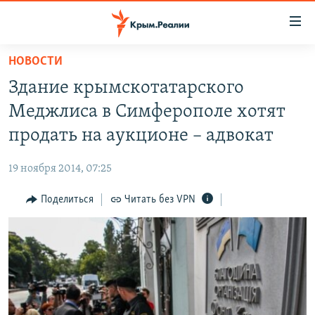
Доступность
ссылки
Вернуться
НОВОСТИ
к
НОВОСТИ
Здание крымскотатарского
основному
СПЕЦПРОЕКТЫ
содержанию
Меджлиса в Симферополе хотят
ВОДА
Вернутся
ГРУЗ 200
продать на аукционе – адвокат
к
ИСТОРИЯ
КАРТА ВОЕННЫХ ОБЪЕКТОВ КРЫМА
главной
19 ноября 2014, 07:25
ЕЩЕ
11 ЛЕТ ОККУПАЦИИ КРЫМА. 11 ИСТОРИЙ СОПРОТИВЛЕНИЯ
навигации
Вернутся
Поделиться
Читать без VPN
РАДІО СВОБОДА
ИНТЕРАКТИВ
к
КАК ОБОЙТИ БЛОКИРОВКУ
ИНФОГРАФИКА
поиску
ТЕЛЕПРОЕКТ КРЫМ.РЕАЛИИ
Українською
СОВЕТЫ ПРАВОЗАЩИТНИКОВ
Qırımtatar
ПРОПАВШИЕ БЕЗ ВЕСТИ