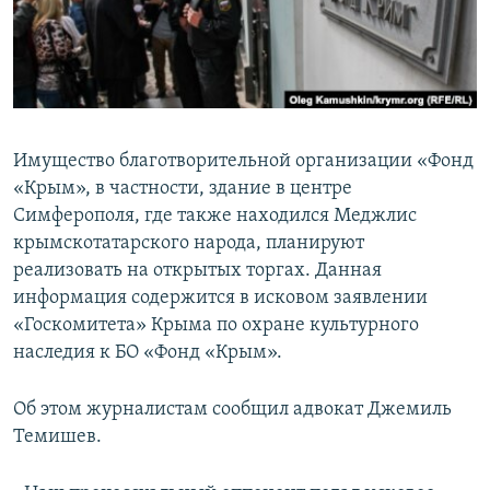
ПРИСОЕДИНЯЙТЕСЬ!
ПОБЕДИТЕЛЕЙ НЕ СУДЯТ?
КРЫМ.НЕПОКОРЕННЫЙ
ELIFBE
УКРАИНСКАЯ ПРОБЛЕМА КРЫМА
Имущество благотворительной организации «Фонд
Все сайты RFE/RL
«Крым», в частности, здание в центре
Симферополя, где также находился Меджлис
крымскотатарского народа, планируют
реализовать на открытых торгах. Данная
информация содержится в исковом заявлении
«Госкомитета» Крыма по охране культурного
наследия к БО «Фонд «Крым».
Об этом журналистам сообщил адвокат Джемиль
Темишев.