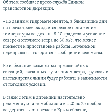
Об этом сообщает пресс-служба Единой
ПРИСОЕДИНЯЙТЕСЬ!
ПОБЕДИТЕЛЕЙ НЕ СУДЯТ?
транспортной дирекции.
КРЫМ.НЕПОКОРЕННЫЙ
«По данным гидрометеоцентра, в ближайшие дни
ELIFBE
на полуострове ожидается резкое понижение
УКРАИНСКАЯ ПРОБЛЕМА КРЫМА
температуры воздуха на 8-10 градусов и усиление
Все сайты RFE/RL
северо-восточного ветра до 30 м/с, что может
привести к приостановке работы Керченской
переправы», – говорится в сообщении ведомства.
Во избежание возможных чрезвычайных
ситуаций, связанных с усилением ветра, грузовая и
пассажирская линии будут работать в зависимости
от погодных условий.
В связи с этим в дирекции настоятельно
рекомендуют автомобилистам с 20 по 25 ноября
воздержаться от поездок в Крым обратно,