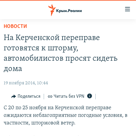
Доступность
ссылки
Вернуться
НОВОСТИ
к
НОВОСТИ
На Керченской переправе
основному
СПЕЦПРОЕКТЫ
содержанию
готовятся к шторму,
ВОДА
Вернутся
ГРУЗ 200
автомобилистов просят сидеть
к
ИСТОРИЯ
КАРТА ВОЕННЫХ ОБЪЕКТОВ КРЫМА
дома
главной
ЕЩЕ
11 ЛЕТ ОККУПАЦИИ КРЫМА. 11 ИСТОРИЙ СОПРОТИВЛЕНИЯ
навигации
19 ноября 2014, 10:44
Вернутся
РАДІО СВОБОДА
ИНТЕРАКТИВ
к
Поделиться
Читать без VPN
КАК ОБОЙТИ БЛОКИРОВКУ
ИНФОГРАФИКА
поиску
С 20 по 25 ноября на Керченской переправе
ТЕЛЕПРОЕКТ КРЫМ.РЕАЛИИ
Українською
ожидаются неблагоприятные погодные условия, в
СОВЕТЫ ПРАВОЗАЩИТНИКОВ
частности, штормовой ветер.
Qırımtatar
ПРОПАВШИЕ БЕЗ ВЕСТИ