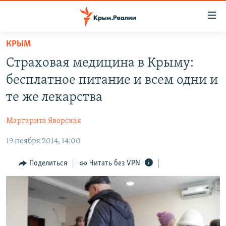
Доступность
ссылки
Вернуться
КРЫМ
к
НОВОСТИ
Страховая медицина в Крыму:
основному
СПЕЦПРОЕКТЫ
содержанию
бесплатное питание и всем одни и
ВОДА
Вернутся
ГРУЗ 200
те же лекарства
к
ИСТОРИЯ
КАРТА ВОЕННЫХ ОБЪЕКТОВ КРЫМА
главной
Маргарита Яворская
ЕЩЕ
11 ЛЕТ ОККУПАЦИИ КРЫМА. 11 ИСТОРИЙ СОПРОТИВЛЕНИЯ
навигации
Вернутся
19 ноября 2014, 14:00
РАДІО СВОБОДА
ИНТЕРАКТИВ
к
КАК ОБОЙТИ БЛОКИРОВКУ
ИНФОГРАФИКА
Поделиться
Читать без VPN
поиску
ТЕЛЕПРОЕКТ КРЫМ.РЕАЛИИ
Українською
СОВЕТЫ ПРАВОЗАЩИТНИКОВ
Qırımtatar
ПРОПАВШИЕ БЕЗ ВЕСТИ