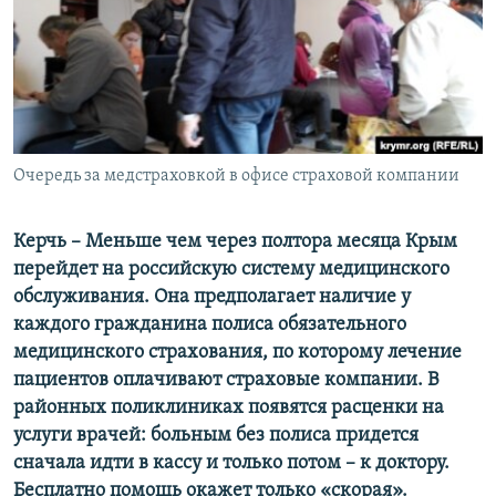
ПРИСОЕДИНЯЙТЕСЬ!
ПОБЕДИТЕЛЕЙ НЕ СУДЯТ?
КРЫМ.НЕПОКОРЕННЫЙ
ELIFBE
УКРАИНСКАЯ ПРОБЛЕМА КРЫМА
Все сайты RFE/RL
Очередь за медстраховкой в офисе страховой компании
Керчь – Меньше чем через полтора месяца Крым
перейдет на российскую систему медицинского
обслуживания. Она предполагает наличие у
каждого гражданина полиса обязательного
медицинского страхования, по которому лечение
пациентов оплачивают страховые компании. В
районных поликлиниках появятся расценки на
услуги врачей: больным без полиса придется
сначала идти в кассу и только потом – к доктору.
Бесплатно помощь окажет только «скорая».