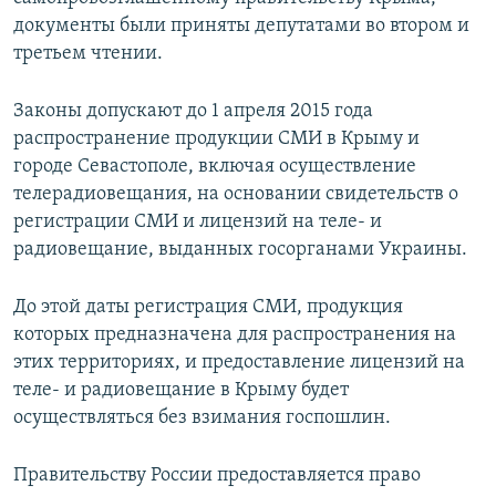
ПРИСОЕДИНЯЙТЕСЬ!
ПОБЕДИТЕЛЕЙ НЕ СУДЯТ?
документы были приняты депутатами во втором и
третьем чтении.
КРЫМ.НЕПОКОРЕННЫЙ
ELIFBE
Законы допускают до 1 апреля 2015 года
распространение продукции СМИ в Крыму и
УКРАИНСКАЯ ПРОБЛЕМА КРЫМА
городе Севастополе, включая осуществление
Все сайты RFE/RL
телерадиовещания, на основании свидетельств о
регистрации СМИ и лицензий на теле- и
радиовещание, выданных госорганами Украины.
До этой даты регистрация СМИ, продукция
которых предназначена для распространения на
этих территориях, и предоставление лицензий на
теле- и радиовещание в Крыму будет
осуществляться без взимания госпошлин.
Правительству России предоставляется право