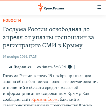
Доступность
ссылки
Вернуться
НОВОСТИ
к
НОВОСТИ
Госдума России освободила до
основному
СПЕЦПРОЕКТЫ
содержанию
апреля от уплаты госпошлин за
ВОДА
Вернутся
ГРУЗ 200
регистрацию СМИ в Крыму
к
ИСТОРИЯ
КАРТА ВОЕННЫХ ОБЪЕКТОВ КРЫМА
главной
19 ноября 2014, 17:25
ЕЩЕ
11 ЛЕТ ОККУПАЦИИ КРЫМА. 11 ИСТОРИЙ СОПРОТИВЛЕНИЯ
навигации
Вернутся
Поделиться
Читать без VPN
РАДІО СВОБОДА
ИНТЕРАКТИВ
к
Госдума России в среду 19 ноября приняла два
КАК ОБОЙТИ БЛОКИРОВКУ
ИНФОГРАФИКА
поиску
закона об особенностях правового регулирования
ТЕЛЕПРОЕКТ КРЫМ.РЕАЛИИ
отношений в области средств массовой
Українською
информациив аннексированном Крыму. Как
СОВЕТЫ ПРАВОЗАЩИТНИКОВ
Qırımtatar
сообщает сайт
Крыминформ
, близкий к
ПРОПАВШИЕ БЕЗ ВЕСТИ
самопровозглашённому правительству Крыма,