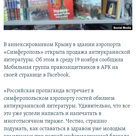
ПРИСОЕДИНЯЙТЕСЬ!
ПОБЕДИТЕЛЕЙ НЕ СУДЯТ?
КРЫМ.НЕПОКОРЕННЫЙ
ELIFBE
УКРАИНСКАЯ ПРОБЛЕМА КРЫМА
В аннексированном Крыму в здании аэропорта
Все сайты RFE/RL
«Симферополь» открыта продажа антиукраинской
литературы. Об этом в среду 19 ноября сообщила
Мобильная группа правозащитников в АРК на
своей странице в Facebook.
«Российская пропаганда встречает в
симферопольском аэропорту гостей обилием
антиукраинской литературы. Удивительно, что все
это уже успели написать и напечатать в
многотысячном тираже. Честно, страшно
подумать, как оставаться в здравом уме молодым