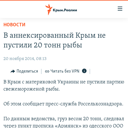
Доступность
ссылки
Вернуться
НОВОСТИ
к
НОВОСТИ
В аннексированный Крым не
основному
СПЕЦПРОЕКТЫ
содержанию
пустили 20 тонн рыбы
ВОДА
Вернутся
ГРУЗ 200
к
20 ноября 2014, 08:13
ИСТОРИЯ
КАРТА ВОЕННЫХ ОБЪЕКТОВ КРЫМА
главной
ЕЩЕ
Поделиться
Читать без VPN
11 ЛЕТ ОККУПАЦИИ КРЫМА. 11 ИСТОРИЙ СОПРОТИВЛЕНИЯ
навигации
Вернутся
РАДІО СВОБОДА
В Крым с материковой Украины не пустили партию
ИНТЕРАКТИВ
к
свежемороженой рыбы.
КАК ОБОЙТИ БЛОКИРОВКУ
ИНФОГРАФИКА
поиску
ТЕЛЕПРОЕКТ КРЫМ.РЕАЛИИ
Об этом сообщает пресс-служба Россельхознадзора.
Українською
СОВЕТЫ ПРАВОЗАЩИТНИКОВ
Qırımtatar
По данным ведомства, груз весом 20 тонн, следовал
ПРОПАВШИЕ БЕЗ ВЕСТИ
через пункт пропуска «Армянск» из одесского ООО