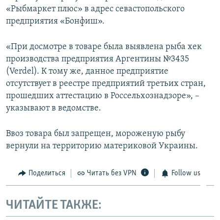
«Рыбмаркет плюс» в адрес севастопольского
ПРИСОЕДИНЯЙТЕСЬ!
ПОБЕДИТЕЛЕЙ НЕ СУДЯТ?
предприятия «Бонфиш».
КРЫМ.НЕПОКОРЕННЫЙ
ELIFBE
«При досмотре в товаре была выявлена рыба хек
производства предприятия Аргентины №3435
УКРАИНСКАЯ ПРОБЛЕМА КРЫМА
(Verdel). К тому же, данное предприятие
Все сайты RFE/RL
отсутствует в реестре предприятий третьих стран,
прошедших аттестацию в Россельхознадзоре», –
указывают в ведомстве.
Ввоз товара был запрещен, мороженую рыбу
вернули на территорию материковой Украины.
Поделиться
Читать без VPN
Follow us
ЧИТАЙТЕ ТАКЖЕ: