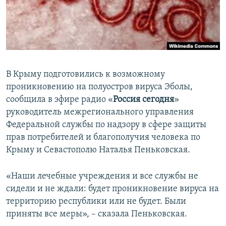
ПРИСОЕДИНЯЙТЕСЬ!
ПОБЕДИТЕЛЕЙ НЕ СУДЯТ?
КРЫМ.НЕПОКОРЕННЫЙ
ELIFBE
УКРАИНСКАЯ ПРОБЛЕМА КРЫМА
В Крыму подготовились к возможному
Все сайты RFE/RL
проникновению на полуостров вируса Эболы,
сообщила в эфире радио «
Россия сегодня
»
руководитель межрегионального управления
Федеральной службы по надзору в сфере защиты
прав потребителей и благополучия человека по
Крыму и Севастополю Наталья Пеньковская.
«Наши лечебные учреждения и все службы не
сидели и не ждали: будет проникновение вируса на
территорию республики или не будет. Были
приняты все меры», – сказала Пеньковская.