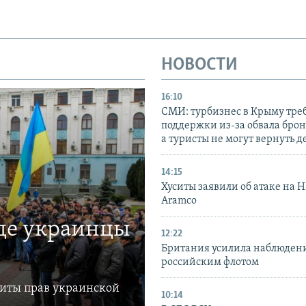
НОВОСТИ
16:10
СМИ: турбизнес в Крыму тре
поддержки из-за обвала бро
а туристы не могут вернуть д
14:15
Хуситы заявили об атаке на 
Aramco
где украинцы
12:22
Британия усилила наблюдени
российским флотом
щиты прав украинской
10:14