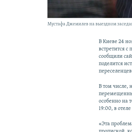
Мустафа Джемилев на выездном засед
В Киеве 24 н
встретится с
сообщили са
поделится ис
переселенцев
В том числе, 
перемещенных
особенно на т
19:00, в отел
«Эта проблем
пропиской, ко