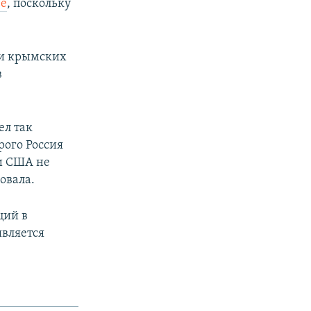
ее
, поскольку
 и крымских
в
ел так
рого Россия
ни США не
овала.
ций в
является