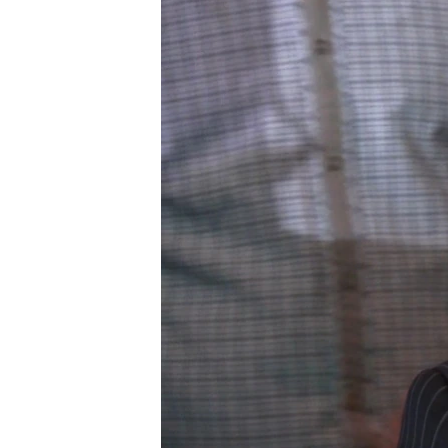
ПОБЕДИТЕЛЕЙ НЕ СУДЯТ?
КРЫМ.НЕПОКОРЕННЫЙ
ELIFBE
УКРАИНСКАЯ ПРОБЛЕМА КРЫМА