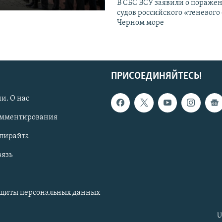
В СБС ВСУ заявили о пораже
судов российского «теневого 
Черном море
ПРИСОЕДИНЯЙТЕСЬ!
и. О нас
омментирования
опирайта
вязь
ащиты персональных данных
U