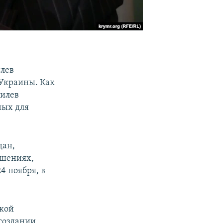
илев
 Украины. Как
милев
ных для
дан,
ушениях,
4 ноября, в
ской
 создании