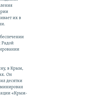
вления
ории
ивает их в
чи.
обеспечении
й Радой
мировании
ну, в Крым,
ах. Он
чил десятки
номинирован
зации «Крым-