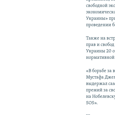
свободной эк
экономическо
Украины» при
проведении б
Также на вст
прав и свобо
Украины 20 о
нормативной 
«В борьбе за 
Мустафа Джем
выдержал сам
премий за св
на Нобелевск
SOS».