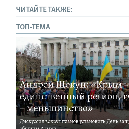
ЧИТАЙТЕ ТАКЖЕ:
ТОП-ТЕМА
Андрей Щекун: «Крым –
единственный регион, 
– меньшинство»
Дискуссия вокруг планов установить День за
общины Крыма