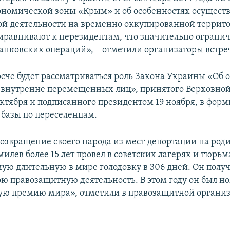
ономической зоны «Крым» и об особенностях осущест
й деятельности на временно оккупированной террит
равнивают к нерезидентам, что значительно огранич
анковских операций», – отметили организаторы встре
рече будет рассматриваться роль Закона Украины «Об 
д внутренне перемещенных лиц», принятого Верховно
ктября и подписанного президентом 19 ноября, в фор
базы по переселенцам.
возвращение своего народа из мест депортации на роди
илев более 15 лет провел в советских лагерях и тюрьм
ую длительную в мире голодовку в 306 дней. Он полу
ою правозащитную деятельность. В этом году он был 
ую премию мира», отметили в правозащитной органи