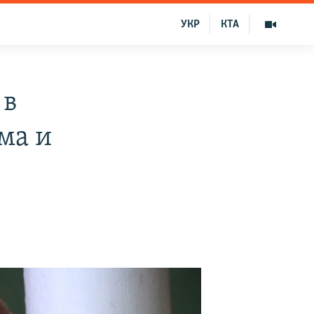
УКР
КТА
 в
ма и