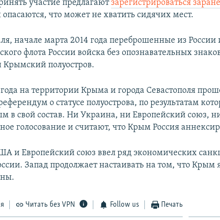
инять участие предлагают
зарегистрироваться заран
 опасаются, что может не хватить сидячих мест.
аля, начале марта 2014 года переброшенные из России
ского флота России войска без опознавательных знако
 Крымский полуостров.
4 года на территории Крыма и города Севастополя прош
еферендум о статусе полуострова, по результатам кото
м в свой состав. Ни Украина, ни Европейский союз, 
ное голосование и считают, что Крым Россия аннексир
США и Европейский союз ввел ряд экономических санк
ссии. Запад продолжает настаивать на том, что Крым 
ины.
ся
Читать без VPN
Follow us
Печать