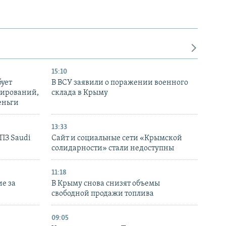
15:10
бует
В ВСУ заявили о поражении военного
нирований,
склада в Крыму
еньги
13:33
НПЗ Saudi
Сайт и социальные сети «Крымской
солидарности» стали недоступны
11:18
е за
В Крыму снова снизят объемы
свободной продажи топлива
09:05