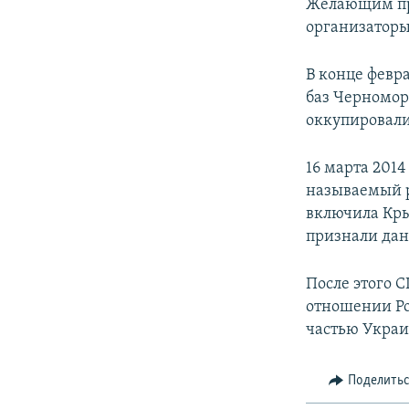
Желающим пр
организаторы
В конце февр
баз Черномор
оккупировали
16 марта 201
называемый р
включила Кры
признали дан
После этого 
отношении Ро
частью Укра
Поделить