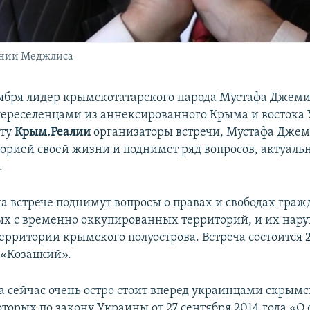
ании Меджлиса
оября лидер крымскотатарского народа Мустафа Джем
 переселенцами из аннексированного Крыма и востока
йту
Крым.Реалии
организаторы встречи, Мустафа Дже
торией своей жизни и поднимет ряд вопросов, актуаль
.
на встрече поднимут вопросы о правах и свободах граж
 с временно оккупированных территорий, и их нар
ерритории крымского полуострова. Встреча состоится 2
е «Козацкий».
а сейчас очень остро стоит вперед украинцами скрым
торых по закону Украины от 27 сентября 2014 года «О