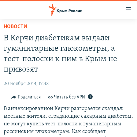
Доступность
ссылки
Вернуться
НОВОСТИ
к
НОВОСТИ
В Керчи диабетикам выдали
основному
СПЕЦПРОЕКТЫ
содержанию
гуманитарные глюкометры, а
ВОДА
Вернутся
ГРУЗ 200
тест-полоски к ним в Крым не
к
ИСТОРИЯ
КАРТА ВОЕННЫХ ОБЪЕКТОВ КРЫМА
привозят
главной
ЕЩЕ
11 ЛЕТ ОККУПАЦИИ КРЫМА. 11 ИСТОРИЙ СОПРОТИВЛЕНИЯ
навигации
20 ноября 2014, 17:48
Вернутся
РАДІО СВОБОДА
ИНТЕРАКТИВ
к
Поделиться
Читать без VPN
КАК ОБОЙТИ БЛОКИРОВКУ
ИНФОГРАФИКА
поиску
В аннексированной Керчи разгорается скандал:
ТЕЛЕПРОЕКТ КРЫМ.РЕАЛИИ
Українською
местные жители, страдающие сахарным диабетом,
СОВЕТЫ ПРАВОЗАЩИТНИКОВ
не могут купить тест-полоски к гуманитарным
Qırımtatar
российским глюкометрам. Как сообщает
ПРОПАВШИЕ БЕЗ ВЕСТИ