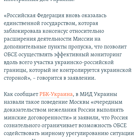
ПРИСОЕДИНЯЙТЕСЬ!
ПОБЕДИТЕЛЕЙ НЕ СУДЯТ?
«Российская Федерация вновь оказалась
КРЫМ.НЕПОКОРЕННЫЙ
единственной государством, которая
ELIFBE
заблокировала консенсус относительно
расширения деятельности Миссии на
УКРАИНСКАЯ ПРОБЛЕМА КРЫМА
дополнительные пункты пропуска, что позволит
Все сайты RFE/RL
ОБСЕ осуществлять эффективный мониторинг
вдоль всего участка украинско-российской
границы, который не контролируется украинской
стороной», – говорится в заявлении.
Как сообщает
РБК-Украина
, в МИД Украины
назвали такое поведение Москвы «очередным
доказательством нежелания России выполнять
минские договоренности» и заявили, что Россия
сознательного ограничивает возможность ОБСЕ
содействовать мирному урегулированию ситуации