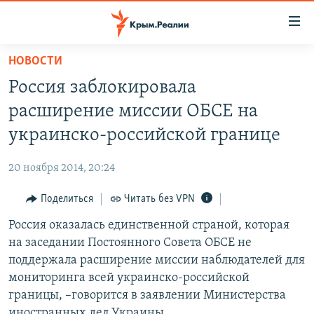
Доступность
ссылки
Вернуться
НОВОСТИ
к
НОВОСТИ
Россия заблокировала
основному
СПЕЦПРОЕКТЫ
содержанию
расширение миссии ОБСЕ на
ВОДА
Вернутся
ГРУЗ 200
украинско-российской границе
к
ИСТОРИЯ
КАРТА ВОЕННЫХ ОБЪЕКТОВ КРЫМА
главной
20 ноября 2014, 20:24
ЕЩЕ
11 ЛЕТ ОККУПАЦИИ КРЫМА. 11 ИСТОРИЙ СОПРОТИВЛЕНИЯ
навигации
Вернутся
Поделиться
Читать без VPN
РАДІО СВОБОДА
ИНТЕРАКТИВ
к
Россия оказалась единственной страной, которая
КАК ОБОЙТИ БЛОКИРОВКУ
ИНФОГРАФИКА
поиску
на заседании Постоянного Совета ОБСЕ не
ТЕЛЕПРОЕКТ КРЫМ.РЕАЛИИ
поддержала расширение миссии наблюдателей для
Українською
мониторинга всей украинско-российской
СОВЕТЫ ПРАВОЗАЩИТНИКОВ
Qırımtatar
границы, –говорится в заявлении Министерства
ПРОПАВШИЕ БЕЗ ВЕСТИ
иностранных дел Украины.