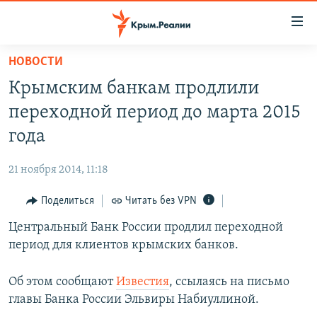
Доступность
ссылки
Вернуться
НОВОСТИ
к
НОВОСТИ
Крымским банкам продлили
основному
СПЕЦПРОЕКТЫ
содержанию
переходной период до марта 2015
ВОДА
Вернутся
ГРУЗ 200
года
к
ИСТОРИЯ
КАРТА ВОЕННЫХ ОБЪЕКТОВ КРЫМА
главной
21 ноября 2014, 11:18
ЕЩЕ
11 ЛЕТ ОККУПАЦИИ КРЫМА. 11 ИСТОРИЙ СОПРОТИВЛЕНИЯ
навигации
Вернутся
Поделиться
Читать без VPN
РАДІО СВОБОДА
ИНТЕРАКТИВ
к
Центральный Банк России продлил переходной
КАК ОБОЙТИ БЛОКИРОВКУ
ИНФОГРАФИКА
поиску
период для клиентов крымских банков.
ТЕЛЕПРОЕКТ КРЫМ.РЕАЛИИ
Українською
СОВЕТЫ ПРАВОЗАЩИТНИКОВ
Об этом сообщают
Известия
, ссылаясь на письмо
Qırımtatar
главы Банка России Эльвиры Набиуллиной.
ПРОПАВШИЕ БЕЗ ВЕСТИ