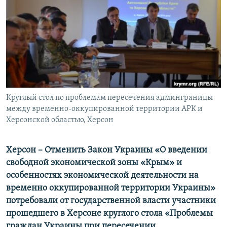
ПРИСОЕДИНЯЙТЕСЬ!
ПОБЕДИТЕЛЕЙ НЕ СУДЯТ?
КРЫМ.НЕПОКОРЕННЫЙ
ELIFBE
УКРАИНСКАЯ ПРОБЛЕМА КРЫМА
Все сайты RFE/RL
Круглый стол по проблемам пересечения админграницы
между временно-оккупированной территории АРК и
Херсонской областью, Херсон
Херсон – Отменить Закон Украины «О введении
свободной экономической зоны «Крым» и
особенностях экономической деятельности на
временно оккупированной территории Украины»
потребовали от государственной власти участники
прошедшего в Херсоне круглого стола «Проблемы
граждан Украины при пересечении