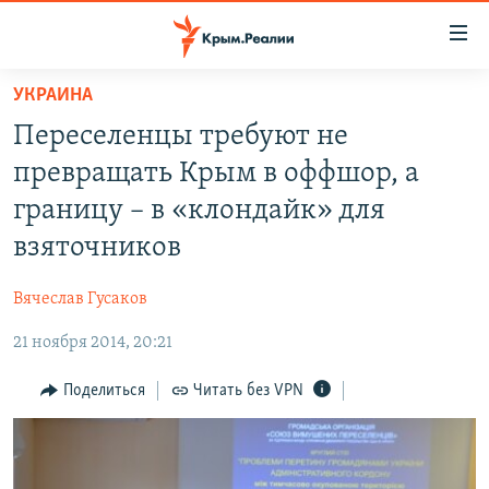
Доступность
ссылки
Вернуться
УКРАИНА
к
НОВОСТИ
Переселенцы требуют не
основному
СПЕЦПРОЕКТЫ
содержанию
превращать Крым в оффшор, а
ВОДА
Вернутся
ГРУЗ 200
границу – в «клондайк» для
к
ИСТОРИЯ
КАРТА ВОЕННЫХ ОБЪЕКТОВ КРЫМА
взяточников
главной
ЕЩЕ
11 ЛЕТ ОККУПАЦИИ КРЫМА. 11 ИСТОРИЙ СОПРОТИВЛЕНИЯ
навигации
Вячеслав Гусаков
Вернутся
РАДІО СВОБОДА
ИНТЕРАКТИВ
к
21 ноября 2014, 20:21
КАК ОБОЙТИ БЛОКИРОВКУ
ИНФОГРАФИКА
поиску
Поделиться
Читать без VPN
ТЕЛЕПРОЕКТ КРЫМ.РЕАЛИИ
Українською
СОВЕТЫ ПРАВОЗАЩИТНИКОВ
Qırımtatar
ПРОПАВШИЕ БЕЗ ВЕСТИ